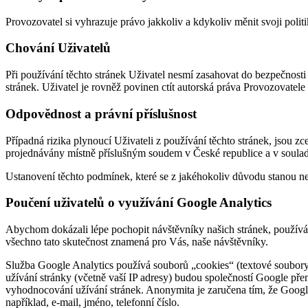
Provozovatel si vyhrazuje právo jakkoliv a kdykoliv měnit svoji polit
Chování Uživatelů
Při používání těchto stránek Uživatel nesmí zasahovat do bezpečnosti
stránek. Uživatel je rovněž povinen ctít autorská práva Provozovatele
Odpovědnost a právní příslušnost
Případná rizika plynoucí Uživateli z používání těchto stránek, jsou z
projednávány místně příslušným soudem v České republice a v soula
Ustanovení těchto podmínek, které se z jakéhokoliv důvodu stanou ne
Poučení uživatelů o využívání Google Analytics
Abychom dokázali lépe pochopit návštěvníky našich stránek, používám
všechno tato skutečnost znamená pro Vás, naše návštěvníky.
Služba Google Analytics používá souborů „cookies“ (textové soubory
užívání stránky (včetně vaší IP adresy) budou společností Google p
vyhodnocování užívání stránek. Anonymita je zaručena tím, že Google 
například, e-mail, jméno, telefonní číslo.