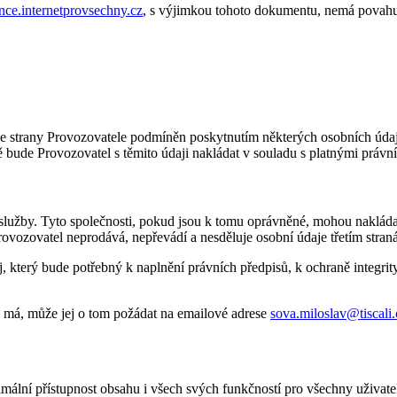
ce.internetprovsechny.cz
, s výjimkou tohoto dokumentu, nemá povahu
e strany Provozovatele podmíněn poskytnutím některých osobních údajů
 bude Provozovatel s těmito údaji nakládat v souladu s platnými právní
služby. Tyto společnosti, pokud jsou k tomu oprávněné, mohou nakládat
Provozovatel neprodává, nepřevádí a nesděluje osobní údaje třetím stran
j, který bude potřebný k naplnění právních předpisů, k ochraně integrit
el má, může jej o tom požádat na emailové adrese
sova.miloslav@tiscali.
mální přístupnost obsahu i všech svých funkčností pro všechny uživatel