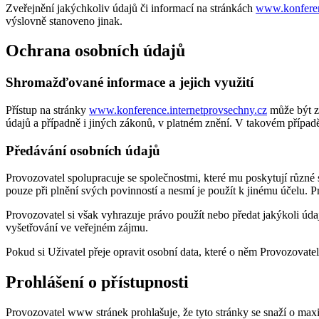
Zveřejnění jakýchkoliv údajů či informací na stránkách
www.konferen
výslovně stanoveno jinak.
Ochrana osobních údajů
Shromažďované informace a jejich využití
Přístup na stránky
www.konference.internetprovsechny.cz
může být z
údajů a případně i jiných zákonů, v platném znění. V takovém případě
Předávání osobních údajů
Provozovatel spolupracuje se společnostmi, které mu poskytují různé 
pouze při plnění svých povinností a nesmí je použít k jinému účelu. 
Provozovatel si však vyhrazuje právo použít nebo předat jakýkoli úda
vyšetřování ve veřejném zájmu.
Pokud si Uživatel přeje opravit osobní data, které o něm Provozovat
Prohlášení o přístupnosti
Provozovatel www stránek prohlašuje, že tyto stránky se snaží o maxi