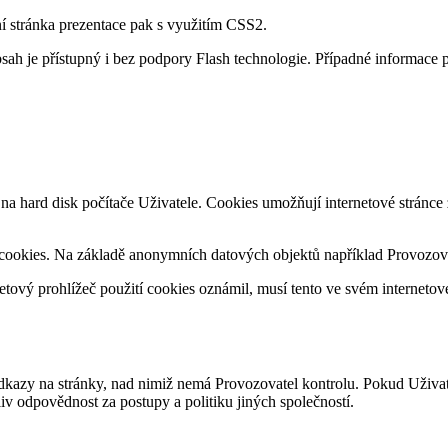
í stránka prezentace pak s využitím CSS2.
 obsah je přístupný i bez podpory Flash technologie. Případné informa
a hard disk počítače Uživatele. Cookies umožňují internetové stránce za
í cookies. Na základě anonymních datových objektů například Provozova
ový prohlížeč použití cookies oznámil, musí tento ve svém internetové
kazy na stránky, nad nimiž nemá Provozovatel kontrolu. Pokud Uživatel 
 odpovědnost za postupy a politiku jiných společností.