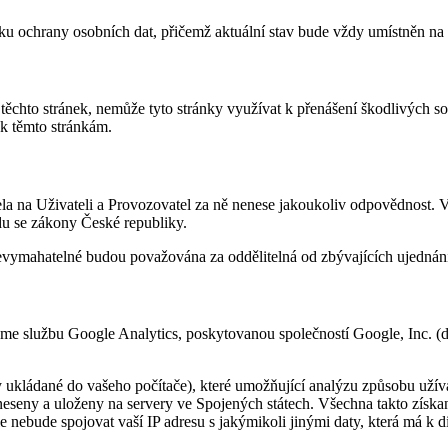
iku ochrany osobních dat, přičemž aktuální stav bude vždy umístněn na 
 těchto stránek, nemůže tyto stránky využívat k přenášení škodlivých so
 k těmto stránkám.
cela na Uživateli a Provozovatel za ně nenese jakoukoliv odpovědnost. 
du se zákony České republiky.
vymahatelné budou považována za oddělitelná od zbývajících ujednání a
e službu Google Analytics, poskytovanou společností Google, Inc. (dál
 ukládané do vašeho počítače), které umožňující analýzu způsobu užív
řeneseny a uloženy na servery ve Spojených státech. Všechna takto zís
nebude spojovat vaší IP adresu s jakýmikoli jinými daty, která má k d