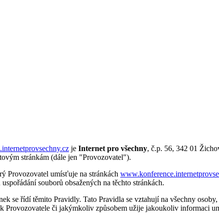
internetprovsechny.cz
je
Internet pro všechny
, č.p. 56, 342 01 Žicho
tovým stránkám (dále jen "Provozovatel").
erý Provozovatel umísťuje na stránkách
www.konference.internetprovse
u uspořádání souborů obsažených na těchto stránkách.
ek se řídí těmito Pravidly. Tato Pravidla se vztahují na všechny osoby, k
ánek Provozovatele či jakýmkoliv způsobem užije jakoukoliv informaci 