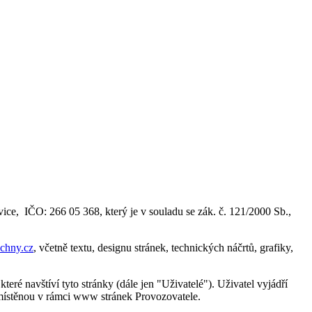
vice, IČO: 266 05 368, který je v souladu se zák. č. 121/2000 Sb.,
chny.cz
, včetně textu, designu stránek, technických náčrtů, grafiky,
teré navštíví tyto stránky (dále jen "Uživatelé"). Uživatel vyjádří
umístěnou v rámci www stránek Provozovatele.