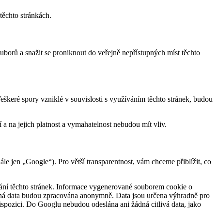
těchto stránkách.
uborů a snažit se proniknout do veřejně nepřístupných míst těchto
Veškeré spory vzniklé v souvislosti s využíváním těchto stránek, budou
 na jejich platnost a vymahatelnost nebudou mít vliv.
e jen „Google“). Pro větší transparentnost, vám chceme přiblížit, co
ání těchto stránek. Informace vygenerované souborem cookie o
kaná data budou zpracována anonymně. Data jsou určena výhradně pro
ispozici. Do Googlu nebudou odeslána ani žádná citlivá data, jako