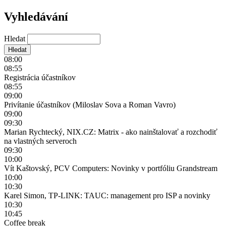
Vyhledávání
Hledat
08:00
08:55
Registrácia účastníkov
08:55
09:00
Privítanie účastníkov (Miloslav Sova a Roman Vavro)
09:00
09:30
Marian Rychtecký, NIX.CZ: Matrix - ako nainštalovať a rozchodiť
na vlastných serveroch
09:30
10:00
Vít Kaštovský, PCV Computers: Novinky v portfóliu Grandstream
10:00
10:30
Karel Simon, TP-LINK: TAUC: management pro ISP a novinky
10:30
10:45
Coffee break