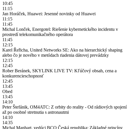
10:45
11:15
Jan Horáček, Huawei: Jesenné novinky od Huawei
11:15
11:45
Michal Lonček, Energotel: Riešenie kybernetického incidentu v
prostredí telekomunikačného operátora
11:45
12:15
Karel Řeřicha, United Networks SE: Ako na hierarchický shaping
alebo čo je nového v metódach riadenia dátovej prevádzky
12:15
12:45
Rober Beránek, SKYLINK LIVE TV: Kľúčový obsah, cena a
konkurencieschopnosť
12:45
13:45
Obed
13:45
14:10
Peter Štefánik, OM4ATC: Z orbity do reality - Od rádiových spojení
až po osobné stretnutia s astronautmi
14:10
14:35
Michal Manhart, vedúci BCO Česká republika: Základné princípy