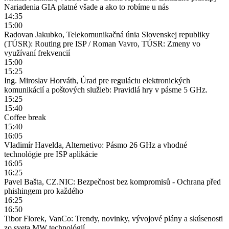
Nariadenia GIA platné všade a ako to robíme u nás
14:35
15:00
Radovan Jakubko, Telekomunikačná únia Slovenskej republiky
(TÚSR): Routing pre ISP / Roman Vavro, TÚSR: Zmeny vo
využívaní frekvencií
15:00
15:25
Ing. Miroslav Horváth, Úrad pre reguláciu elektronických
komunikácií a poštových služieb: Pravidlá hry v pásme 5 GHz.
15:25
15:40
Coffee break
15:40
16:05
Vladimír Havelda, Alternetivo: Pásmo 26 GHz a vhodné
technológie pre ISP aplikácie
16:05
16:25
Pavel Bašta, CZ.NIC: Bezpečnost bez kompromisů - Ochrana před
phishingem pro každého
16:25
16:50
Tibor Florek, VanCo: Trendy, novinky, vývojové plány a skúsenosti
zo sveta MW technológií