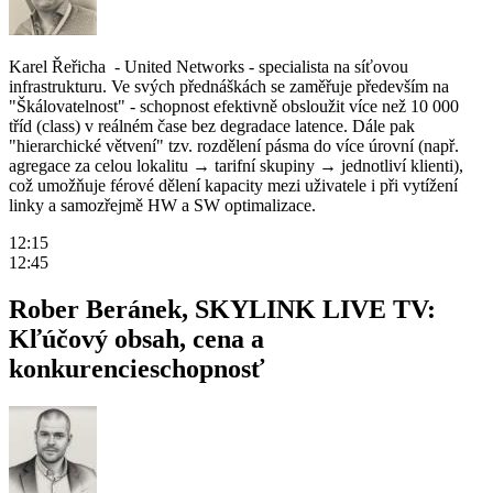
Karel Řeřicha - United Networks - specialista na síťovou
infrastrukturu. Ve svých přednáškách se zaměřuje především na
"Škálovatelnost" - schopnost efektivně obsloužit více než 10 000
tříd (class) v reálném čase bez degradace latence. Dále pak
"hierarchické větvení" tzv. rozdělení pásma do více úrovní (např.
agregace za celou lokalitu → tarifní skupiny → jednotliví klienti),
což umožňuje férové dělení kapacity mezi uživatele i při vytížení
linky a samozřejmě HW a SW optimalizace.
12:15
12:45
Rober Beránek, SKYLINK LIVE TV:
Kľúčový obsah, cena a
konkurencieschopnosť