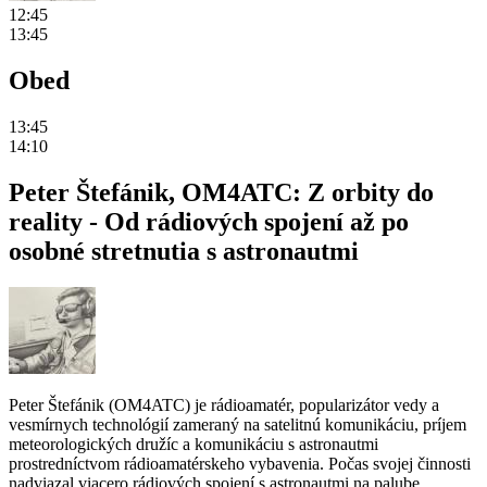
12:45
13:45
Obed
13:45
14:10
Peter Štefánik, OM4ATC: Z orbity do
reality - Od rádiových spojení až po
osobné stretnutia s astronautmi
Peter Štefánik (OM4ATC) je rádioamatér, popularizátor vedy a
vesmírnych technológií zameraný na satelitnú komunikáciu, príjem
meteorologických družíc a komunikáciu s astronautmi
prostredníctvom rádioamatérskeho vybavenia. Počas svojej činnosti
nadviazal viacero rádiových spojení s astronautmi na palube