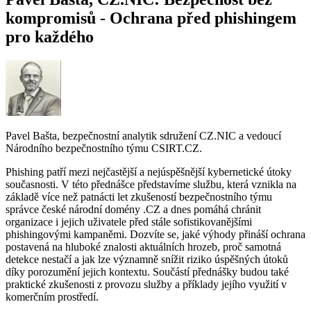
kompromisů - Ochrana před phishingem
pro každého
Pavel Bašta, bezpečnostní analytik sdružení CZ.NIC a vedoucí
Národního bezpečnostního týmu CSIRT.CZ.
Phishing patří mezi nejčastější a nejúspěšnější kybernetické útoky
současnosti. V této přednášce představíme službu, která vznikla na
základě více než patnácti let zkušeností bezpečnostního týmu
správce české národní domény .CZ a dnes pomáhá chránit
organizace i jejich uživatele před stále sofistikovanějšími
phishingovými kampaněmi. Dozvíte se, jaké výhody přináší ochrana
postavená na hluboké znalosti aktuálních hrozeb, proč samotná
detekce nestačí a jak lze významně snížit riziko úspěšných útoků
díky porozumění jejich kontextu. Součástí přednášky budou také
praktické zkušenosti z provozu služby a příklady jejího využití v
komerčním prostředí.