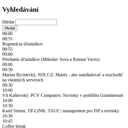
Vyhledávání
Hledat
08:00
08:55
Registrácia účastníkov
08:55
09:00
Privítanie účastníkov (Miloslav Sova a Roman Vavro)
09:00
09:30
Marian Rychtecký, NIX.CZ: Matrix - ako nainštalovať a rozchodiť
na vlastných serveroch
09:30
10:00
Vít Kaštovský, PCV Computers: Novinky v portfóliu Grandstream
10:00
10:30
Karel Simon, TP-LINK: TAUC: management pro ISP a novinky
10:30
10:45
Coffee break