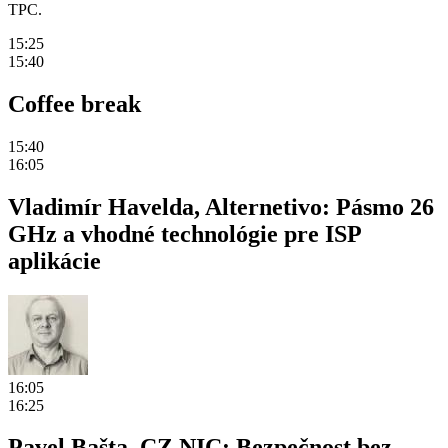
TPC.
15:25
15:40
Coffee break
15:40
16:05
Vladimír Havelda, Alternetivo: Pásmo 26
GHz a vhodné technológie pre ISP
aplikácie
16:05
16:25
Pavel Bašta, CZ.NIC: Bezpečnost bez