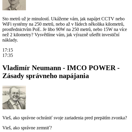
Sto metrů už je minulostí. Ukážeme vám, jak napájet CCTV nebo
WiFi systémy na 250 metrů, nebo až v řádech několika kilometrů,
prostřednictvím PoE. Je libo 90W na 250 metrů, nebo 15W na více
než 2 kilometry? Vysvětlíme vám, jak výrazně ušetřit investiční
náklady.
17:15
17:35
Vladimír Neumann - IMCO POWER -
Zásady správneho napájania
Vieš, ako správne ochrániť svoje zariadenia pred prepätím zvonka?
Vieš, ako správne zemniť?