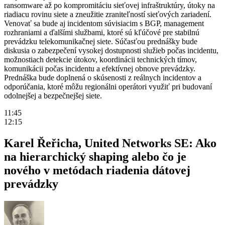
ransomware až po kompromitáciu sieťovej infraštruktúry, útoky na
riadiacu rovinu siete a zneužitie zraniteľností sieťových zariadení.
Venovať sa bude aj incidentom súvisiacim s BGP, management
rozhraniami a ďalšími službami, ktoré sú kľúčové pre stabilnú
prevádzku telekomunikačnej siete. Súčasťou prednášky bude
diskusia o zabezpečení vysokej dostupnosti služieb počas incidentu,
možnostiach detekcie útokov, koordinácii technických tímov,
komunikácii počas incidentu a efektívnej obnove prevádzky.
Prednáška bude doplnená o skúsenosti z reálnych incidentov a
odporúčania, ktoré môžu regionálni operátori využiť pri budovaní
odolnejšej a bezpečnejšej siete.
11:45
12:15
Karel Řeřicha, United Networks SE: Ako
na hierarchický shaping alebo čo je
nového v metódach riadenia dátovej
prevádzky