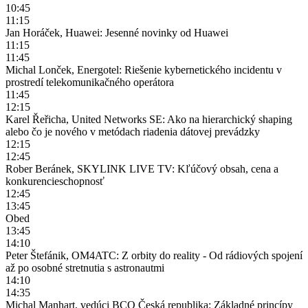
10:45
11:15
Jan Horáček, Huawei: Jesenné novinky od Huawei
11:15
11:45
Michal Lonček, Energotel: Riešenie kybernetického incidentu v
prostredí telekomunikačného operátora
11:45
12:15
Karel Řeřicha, United Networks SE: Ako na hierarchický shaping
alebo čo je nového v metódach riadenia dátovej prevádzky
12:15
12:45
Rober Beránek, SKYLINK LIVE TV: Kľúčový obsah, cena a
konkurencieschopnosť
12:45
13:45
Obed
13:45
14:10
Peter Štefánik, OM4ATC: Z orbity do reality - Od rádiových spojení
až po osobné stretnutia s astronautmi
14:10
14:35
Michal Manhart, vedúci BCO Česká republika: Základné princípy