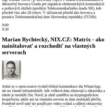
dlhoročný hovorca Úradu pre reguláciu elektronických komunikácií
a poštových služieb (predtým Telekomunikačného úradu SR), kde
pôsobil viac ako 26 rokov. V súčasnosti pôsobí ako hovorca a
poradca Telekomunikačnej únie Slovenskej republiky (TÚSR).
9:00
9:30
Marian Rychtecký, NIX.CZ: Matrix - ako
nainštalovať a rozchodiť na vlastných
serveroch
Jedná se o open-source (volné) řešení komunikace ála WhatsApp,
ale na vlastní infrastruktuře, kde veškerá data zůstavají u zákazníka a
nikdo je nemůže číst. Navíc je silně zaměřen na kryptografickou
bezpečnost, takže ani na vlastním serveru se data nedokáží přečíst.
Poměrně nově také lze použít pro video volání a sdílení obrazovky