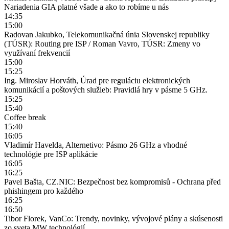
Nariadenia GIA platné všade a ako to robíme u nás
14:35
15:00
Radovan Jakubko, Telekomunikačná únia Slovenskej republiky
(TÚSR): Routing pre ISP / Roman Vavro, TÚSR: Zmeny vo
využívaní frekvencií
15:00
15:25
Ing. Miroslav Horváth, Úrad pre reguláciu elektronických
komunikácií a poštových služieb: Pravidlá hry v pásme 5 GHz.
15:25
15:40
Coffee break
15:40
16:05
Vladimír Havelda, Alternetivo: Pásmo 26 GHz a vhodné
technológie pre ISP aplikácie
16:05
16:25
Pavel Bašta, CZ.NIC: Bezpečnost bez kompromisů - Ochrana před
phishingem pro každého
16:25
16:50
Tibor Florek, VanCo: Trendy, novinky, vývojové plány a skúsenosti
zo sveta MW technológií