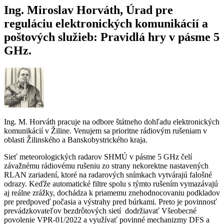
Ing. Miroslav Horváth, Úrad pre
reguláciu elektronických komunikácií a
poštových služieb: Pravidlá hry v pásme 5
GHz.
Ing. M. Horváth pracuje na odbore štátneho dohľadu elektronických
komunikácií v Žiline. Venujem sa prioritne rádiovým rušeniam v
oblasti Žilinského a Banskobystrického kraja.
Sieť meteorologických radarov SHMÚ v pásme 5 GHz čelí
závažnému rádiovému rušeniu zo strany nekorektne nastavených
RLAN zariadení, ktoré na radarových snímkach vytvárajú falošné
odrazy. Keďže automatické filtre spolu s týmto rušením vymazávajú
aj reálne zrážky, dochádza k priamemu znehodnocovaniu podkladov
pre predpoveď počasia a výstrahy pred búrkami. Preto je povinnosť
prevádzkovateľov bezdrôtových sietí dodržiavať Všeobecné
povolenie VPR-01/2022 a využívať povinné mechanizmy DFS a