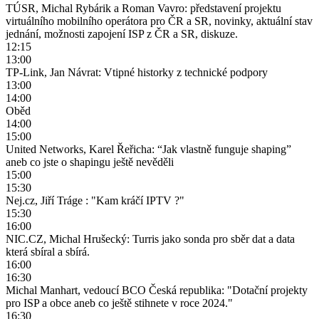
TÚSR, Michal Rybárik a Roman Vavro: představení projektu
virtuálního mobilního operátora pro ČR a SR, novinky, aktuální stav
jednání, možnosti zapojení ISP z ČR a SR, diskuze.
12:15
13:00
TP-Link, Jan Návrat: Vtipné historky z technické podpory
13:00
14:00
Oběd
14:00
15:00
United Networks, Karel Řeřicha: “Jak vlastně funguje shaping”
aneb co jste o shapingu ještě nevěděli
15:00
15:30
Nej.cz, Jiří Tráge : "Kam kráčí IPTV ?"
15:30
16:00
NIC.CZ, Michal Hrušecký: Turris jako sonda pro sběr dat a data
která sbíral a sbírá.
16:00
16:30
Michal Manhart, vedoucí BCO Česká republika: "Dotační projekty
pro ISP a obce aneb co ještě stihnete v roce 2024."
16:30