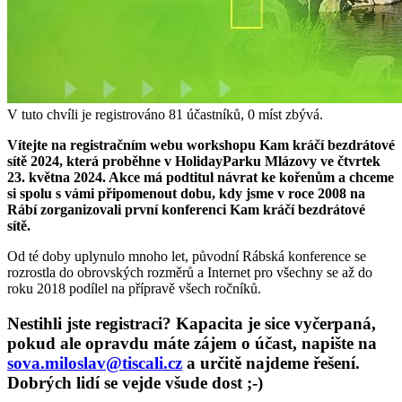
V tuto chvíli je registrováno
81
účastníků,
0
míst zbývá.
Vítejte na registračním webu workshopu Kam kráčí bezdrátové
sítě 2024, která proběhne v HolidayParku Mlázovy ve čtvrtek
23. května 2024. Akce má podtitul návrat ke kořenům a chceme
si spolu s vámi připomenout dobu, kdy jsme v roce 2008 na
Rábí zorganizovali první konferenci Kam kráčí bezdrátové
sítě.
Od té doby uplynulo mnoho let, původní Rábská konference se
rozrostla do obrovských rozměrů a Internet pro všechny se až do
roku 2018 podílel na přípravě všech ročníků.
Nestihli jste registraci? Kapacita je sice vyčerpaná,
pokud ale opravdu máte zájem o účast, napište na
sova.miloslav@tiscali.cz
a určitě najdeme řešení.
Dobrých lidí se vejde všude dost ;-)