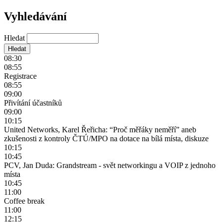
Vyhledávání
Hledat
08:30
08:55
Registrace
08:55
09:00
Přivítání účastníků
09:00
10:15
United Networks, Karel Řeřicha: “Proč měřáky neměří” aneb
zkušenosti z kontroly ČTÚ/MPO na dotace na bílá místa, diskuze
10:15
10:45
PCV, Jan Duda: Grandstream - svět networkingu a VOIP z jednoho
místa
10:45
11:00
Coffee break
11:00
12:15