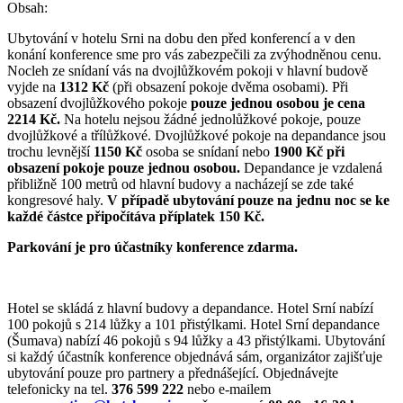
Obsah:
Ubytování v hotelu Srni na dobu den před konferencí a v den
konání konference sme pro vás zabezpečili za zvýhodněnou cenu.
Nocleh ze snídaní vás na dvojlůžkovém pokoji v hlavní budově
vyjde na
1312 Kč
(při obsazení pokoje dvěma osobami). Při
obsazení dvojlůžkového pokoje
pouze jednou osobou je cena
2214 Kč.
Na hotelu nejsou žádné jednolůžkové pokoje, pouze
dvojlůžkové a třílůžkové. Dvojlůžkové pokoje na depandance jsou
trochu levnější
1150 Kč
osoba se snídaní nebo
1900 Kč při
obsazení pokoje pouze jednou osobou.
Depandance je vzdalená
přibližně 100 metrů od hlavní budovy a nacházejí se zde také
kongresové haly.
V případě ubytování pouze na jednu noc se ke
každé částce připočítáva příplatek 150 Kč.
Parkování je pro účastníky konference zdarma.
Hotel se skládá z hlavní budovy a depandance. Hotel Srní nabízí
100 pokojů s 214 lůžky a 101 přistýlkami. Hotel Srní depandance
(Šumava) nabízí 46 pokojů s 94 lůžky a 43 přistýlkami. Ubytování
si každý účastník konference objednává sám, organizátor zajišťuje
ubytování pouze pro partnery a přednášející. Objednávejte
telefonicky na tel.
376 599 222
nebo e-mailem