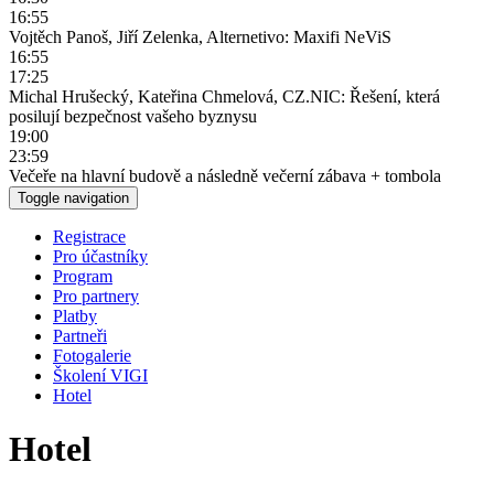
16:55
Vojtěch Panoš, Jiří Zelenka, Alternetivo: Maxifi NeViS
16:55
17:25
Michal Hrušecký, Kateřina Chmelová, CZ.NIC: Řešení, která
posilují bezpečnost vašeho byznysu
19:00
23:59
Večeře na hlavní budově a následně večerní zábava + tombola
Toggle navigation
Registrace
Pro účastníky
Program
Pro partnery
Platby
Partneři
Fotogalerie
Školení VIGI
Hotel
Hotel