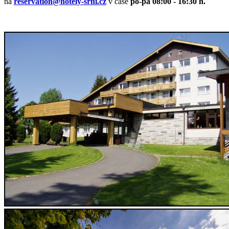
na
reservation@hotely-srni.cz
v čase
po-pá 08:00 - 16:30 h.