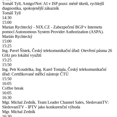
Tomáš Tyll, Amigo!Net: AI v ISP praxi: méně tiketů, rychlejší
diagnostika, spokojenější zákazník
Tomáš Tyll
14:30
15:00
Marian Rychtecký - NIX.CZ - Zabezpečení BGP v Internetu
pomocí Autonomous System Provider Authorization (ASPA).
Marián Rychtecký
15:00
15:25
Ing. Pavel Šístek, Český telekomunikační úřad: Otevření pásma 26
GHz pro lokální využití
15:25
15:50
Ing. Petr Koudelka, Ing. Karel Tomala, Český telekomunikační
úřad: Certifikované měřicí nástroje ČTÚ
15:50
16:05
Coffee break
16:05
16:30
Mgr. Michal Zedník, Team Leader Channel Sales, SledovaniTV:
SledovaniTV - IPTV jako konkurenční výhoda
Mgr. Michal Zedník
16:30