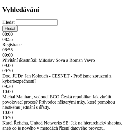
Vyhledávání
Hledat
08:00
08:55
Registrace
08:55
09:00
Přivítání účastníků: Miloslav Sova a Roman Vavro
09:00
09:30
Doc. JUDr. Jan Kolouch - CESNET - Proč jsme zpruzení z
kyberbezpečnosti?
09:30
10:00
Michal Manhart, vedoucí BCO Česká republika: Jak zkrátit
povolovací proces? Průvodce některými triky, které pomohou
hladkému jednání s úřady.
10:00
10:30
Karel Řeřicha, United Networks SE: Jak na hierarchický shaping
aneb co je nového v metodách řízení datového provozu.