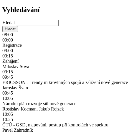
Vyhledávání
Hledat
08:00
09:00
Registrace
09:00
09:15
Zahájení
Miloslav Sova
09:15
09:45
ERICSSON - Trendy mikrovlnných spojů a zařízení nové generace
Jaroslav Švarc
09:45
10:05
Národní plán rozvoje sítí nové generace
Rostislav Kocman, Jakub Rejzek
10:05
10:25
ČTÚ - GSD, mapování, postup při kontrolách ve spektru
Pavel Zahradník