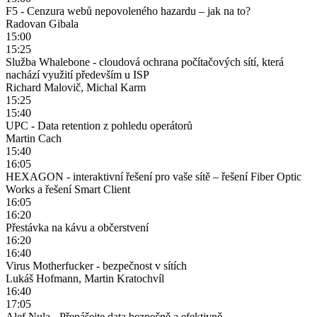
F5 - Cenzura webů nepovoleného hazardu – jak na to?
Radovan Gibala
15:00
15:25
Služba Whalebone - cloudová ochrana počítačových sítí, která
nachází využití především u ISP
Richard Malovič, Michal Karm
15:25
15:40
UPC - Data retention z pohledu operátorů
Martin Cach
15:40
16:05
HEXAGON - interaktivní řešení pro vaše sítě – řešení Fiber Optic
Works a řešení Smart Client
16:05
16:20
Přestávka na kávu a občerstvení
16:20
16:40
Virus Motherfucker - bezpečnost v sítích
Lukáš Hofmann, Martin Kratochvíl
16:40
17:05
Alef Nula - Přenášejte data bezpečně a efektivně