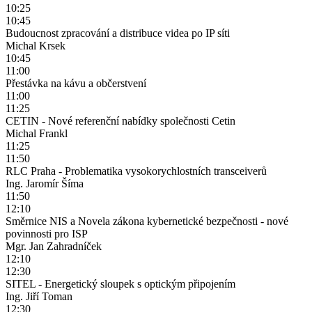
10:25
10:45
Budoucnost zpracování a distribuce videa po IP síti
Michal Krsek
10:45
11:00
Přestávka na kávu a občerstvení
11:00
11:25
CETIN - Nové referenční nabídky společnosti Cetin
Michal Frankl
11:25
11:50
RLC Praha - Problematika vysokorychlostních transceiverů
Ing. Jaromír Šíma
11:50
12:10
Směrnice NIS a Novela zákona kybernetické bezpečnosti - nové
povinnosti pro ISP
Mgr. Jan Zahradníček
12:10
12:30
SITEL - Energetický sloupek s optickým připojením
Ing. Jiří Toman
12:30