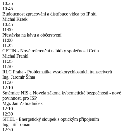
10:25
10:45
Budoucnost zpracování a distribuce videa po IP síti
Michal Krsek
10:45
11:00
Přestávka na kávu a občerstvení
11:00
11:25
CETIN - Nové referenční nabídky společnosti Cetin
Michal Frankl
11:25
11:50
RLC Praha - Problematika vysokorychlostních transceiverů
Ing. Jaromír Šíma
11:50
12:10
Směrnice NIS a Novela zákona kybernetické bezpečnosti - nové
povinnosti pro ISP
Mgr. Jan Zahradníček
12:10
12:30
SITEL - Energetický sloupek s optickým připojením
Ing. Jiří Toman
12:30