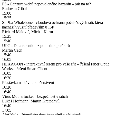
F5 - Cenzura webů nepovoleného hazardu – jak na to?
Radovan Gibala
15:00
15:25
Služba Whalebone - cloudová ochrana počítačových sítí, která
nachází využití především u ISP
Richard Malovič, Michal Karm
15:25
15:40
UPC - Data retention z pohledu operátorů
Martin Cach
15:40
16:05
HEXAGON - interaktivní řešení pro vaše sítě – řešení Fiber Optic
Works a řešení Smart Client
16:05
16:20
Přestávka na kávu a občerstvení
16:20
16:40
Virus Motherfucker - bezpečnost v sítích
Lukáš Hofmann, Martin Kratochvíl
16:40
17:05
Alef Nula - Přenášejte data bezpečně a efektivně