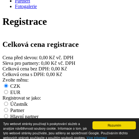
Partneři
Fotogalerie
Registrace
Celková cena registrace
Cena před slevou:
0,00 Kč
vč. DPH
Sleva pro partnery:
0,00 Kč
vč. DPH
Celková cena bez DPH:
0,00 Kč
Celková cena s DPH:
0,00 Kč
Zvolte měnu:
CZK
EUR
Registrovat se jako:
Účastník
Partner
Hlavní partner
Tyto webové stránky používají k poskytování služeb a
Rozumím
Copyright © 2024 -
Internet pro všechny
analýze návštěvnosti soubory cookie. Informace o tom, jak
tyto webové stránky používáte, jsou sdíleny se společností Google. Používáním těchto
Zásady zpracování osobních údajů
|
Podmínky užití
|
webových stránek souhlasíte s použitím souborů cookies.
Více informací