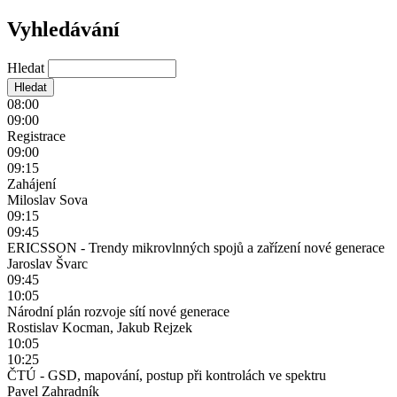
Vyhledávání
Hledat
08:00
09:00
Registrace
09:00
09:15
Zahájení
Miloslav Sova
09:15
09:45
ERICSSON - Trendy mikrovlnných spojů a zařízení nové generace
Jaroslav Švarc
09:45
10:05
Národní plán rozvoje sítí nové generace
Rostislav Kocman, Jakub Rejzek
10:05
10:25
ČTÚ - GSD, mapování, postup při kontrolách ve spektru
Pavel Zahradník