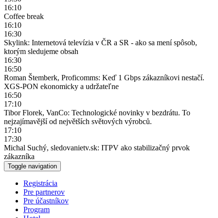
16:10
Coffee break
16:10
16:30
Skylink: Internetová televízia v ČR a SR - ako sa mení spôsob,
ktorým sledujeme obsah
16:30
16:50
Roman Štemberk, Proficomms: Keď 1 Gbps zákazníkovi nestačí.
XGS-PON ekonomicky a udržateľne
16:50
17:10
Tibor Florek, VanCo: Technologické novinky v bezdrátu. To
nejzajímavější od největších světových výrobců.
17:10
17:30
Michal Suchý, sledovanietv.sk: ITPV ako stabilizačný prvok
zákazníka
Toggle navigation
Registrácia
Pre partnerov
Pre účastníkov
Program