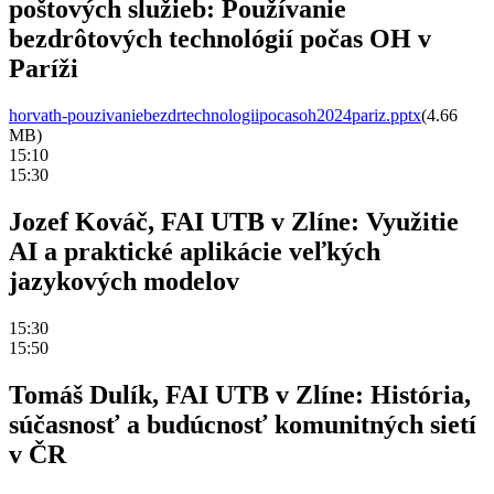
poštových služieb: Používanie
bezdrôtových technológií počas OH v
Paríži
horvath-pouzivaniebezdrtechnologiipocasoh2024pariz.pptx
(4.66
MB)
15:10
15:30
Jozef Kováč, FAI UTB v Zlíne: Využitie
AI a praktické aplikácie veľkých
jazykových modelov
15:30
15:50
Tomáš Dulík, FAI UTB v Zlíne: História,
súčasnosť a budúcnosť komunitných sietí
v ČR