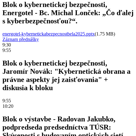
Blok o kybernetickej bezpečnosti,
Energotel - Bc. Michal Lonček: „Čo ďalej
s kyberbezpečnosťou?“.
energotel-kybernetickabezpecnostbela2025.pptx
(1.75 MB)
Záznam přednášky
9:30
9:55
Blok o kybernetickej bezpečnosti,
Jaromír Novák: "Kybernetická obrana a
právne aspekty jej zaisťovania" +
diskusia k bloku
9:55
10:20
Blok o výstavbe - Radovan Jakubko,
podpredseda predsedníctva TÚSR:
Skúsenosti s budovaním optických sietí