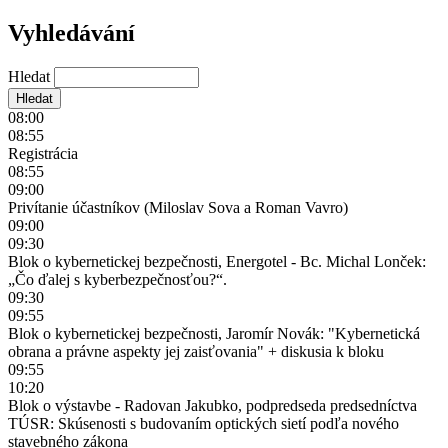
Vyhledávání
Hledat
08:00
08:55
Registrácia
08:55
09:00
Privítanie účastníkov (Miloslav Sova a Roman Vavro)
09:00
09:30
Blok o kybernetickej bezpečnosti, Energotel - Bc. Michal Lonček:
„Čo ďalej s kyberbezpečnosťou?“.
09:30
09:55
Blok o kybernetickej bezpečnosti, Jaromír Novák: "Kybernetická
obrana a právne aspekty jej zaisťovania" + diskusia k bloku
09:55
10:20
Blok o výstavbe - Radovan Jakubko, podpredseda predsedníctva
TÚSR: Skúsenosti s budovaním optických sietí podľa nového
stavebného zákona