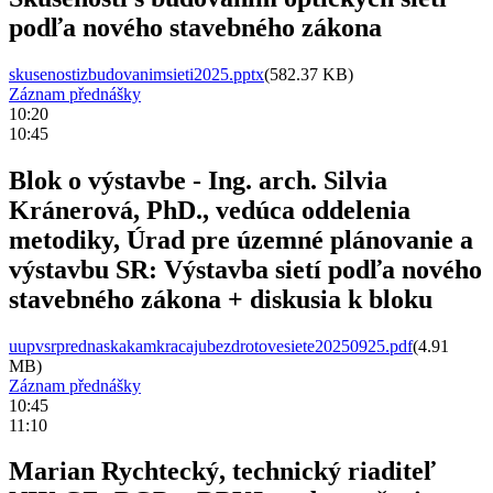
podľa nového stavebného zákona
skusenostizbudovanimsieti2025.pptx
(582.37 KB)
Záznam přednášky
10:20
10:45
Blok o výstavbe - Ing. arch. Silvia
Kránerová, PhD., vedúca oddelenia
metodiky, Úrad pre územné plánovanie a
výstavbu SR: Výstavba sietí podľa nového
stavebného zákona + diskusia k bloku
uupvsrprednaskakamkracajubezdrotovesiete20250925.pdf
(4.91
MB)
Záznam přednášky
10:45
11:10
Marian Rychtecký, technický riaditeľ