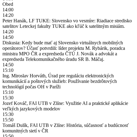
Obed
14:00
14:20
Peter Hanák, LF TUKE: Slovensko vo vesmíre: Riadiace stredisko
satelitov Leteckej fakulty TUKE ako kľúč k satelitným misiám.
14:20
14:50
Diskusia: Kedy bude mať aj Slovensko virtuálnych mobilných
operátorov? Účasť potvrdili: líder projektu M. Rybárik, poradca
ministra MPO ČR a expredseda ČTÚ J. Novák a advokát a
expredseda Telekomunikačného úradu SR B. Máčaj.
14:50
15:10
Ing. Miroslav Horváth, Úrad pre reguláciu elektronických
komunikácií a poštových služieb: Používanie bezdrôtových
technológií počas OH v Paríži
15:10
15:30
Jozef Kováč, FAI UTB v Zlíne: Využitie AI a praktické aplikácie
veľkých jazykových modelov
15:30
15:50
Tomáš Dulík, FAI UTB v Zlíne: História, súčasnosť a budúcnosť
komunitných sietí v ČR
15:50