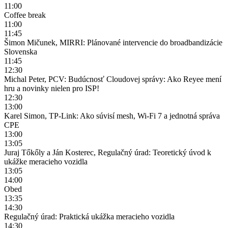
11:00
Coffee break
11:00
11:45
Šimon Mičunek, MIRRI: Plánované intervencie do broadbandizácie
Slovenska
11:45
12:30
Michal Peter, PCV: Budúcnosť Cloudovej správy: Ako Reyee mení
hru a novinky nielen pro ISP!
12:30
13:00
Karel Simon, TP-Link: Ako súvisí mesh, Wi-Fi 7 a jednotná správa
CPE
13:00
13:05
Juraj Tőkőly a Ján Kosterec, Regulačný úrad: Teoretický úvod k
ukážke meracieho vozidla
13:05
14:00
Obed
13:35
14:30
Regulačný úrad: Praktická ukážka meracieho vozidla
14:30