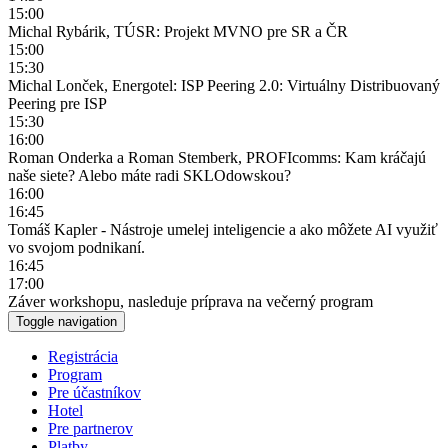
15:00
Michal Rybárik, TÚSR: Projekt MVNO pre SR a ČR
15:00
15:30
Michal Lonček, Energotel: ISP Peering 2.0: Virtuálny Distribuovaný
Peering pre ISP
15:30
16:00
Roman Onderka a Roman Stemberk, PROFIcomms: Kam kráčajú
naše siete? Alebo máte radi SKLOdowskou?
16:00
16:45
Tomáš Kapler - Nástroje umelej inteligencie a ako môžete AI využiť
vo svojom podnikaní.
16:45
17:00
Záver workshopu, nasleduje príprava na večerný program
Toggle navigation
Registrácia
Program
Pre účastníkov
Hotel
Pre partnerov
Platby