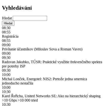
Vyhledávání
Hledat
08:30
08:55
Registrácia
08:55
09:00
Privítanie účastníkov (Miloslav Sova a Roman Vavro)
09:00
09:30
Radovan Jakubko, TÚSR: Praktické využitie frekvenčného spektra
pre potreby ISP
09:30
10:00
Michal Lonček, Energotel: NIS2: Pretože jedna smernica
jednoducho nestačila
10:00
10:30
Karel Řeřicha, United Networks SE: Ako na hierarchický shaping
>10 Gbps >10 000 tried
10:30