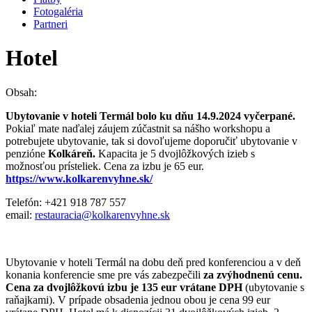
Fotogaléria
Partneri
Hotel
Obsah:
Ubytovanie v hoteli Termál bolo ku dňu 14.9.2024 vyčerpané.
Pokiaľ mate naďalej záujem zúčastnit sa nášho workshopu a
potrebujete ubytovanie, tak si dovoľujeme doporučiť ubytovanie v
penzióne
Kolkáreň.
Kapacita je 5 dvojlôžkových izieb s
možnosťou prísteliek. Cena za izbu je 65 eur.
https://www.kolkarenvyhne.sk/
Telefón: +421 918 787 557
email:
restauracia@kolkarenvyhne.sk
Ubytovanie v hoteli Termál na dobu deň pred konferenciou a v deň
konania konferencie sme pre vás zabezpečili
za zvýhodnenú cenu.
Cena za dvojlôžkovú izbu je 135 eur vrátane DPH
(ubytovanie s
raňajkami). V prípade obsadenia jednou obou je cena 99 eur