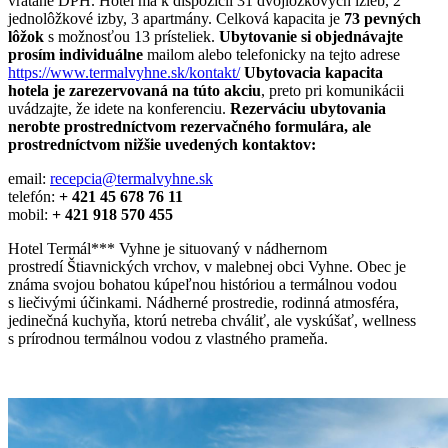
vrátane DPH. Hotel má k dispozícii 31 dvojlôžkových izieb, 2
jednolôžkové izby, 3 apartmány. Celková kapacita je
73 pevných
lôžok
s možnosťou 13 prísteliek.
Ubytovanie si objednávajte
prosím individuálne
mailom alebo telefonicky na tejto adrese
https://www.termalvyhne.sk/kontakt/
Ubytovacia kapacita
hotela je zarezervovaná na túto akciu
, preto pri komunikácii
uvádzajte, že idete na konferenciu.
Rezerváciu ubytovania
nerobte prostredníctvom rezervačného formulára, ale
prostredníctvom nižšie uvedených kontaktov:
email:
recepcia@termalvyhne.sk
telefón:
+ 421 45 678 76 11
mobil:
+ 421 918 570 455
Hotel Termál*** Vyhne je situovaný v nádhernom
prostredí Štiavnických vrchov, v malebnej obci Vyhne. Obec je
známa svojou bohatou kúpeľnou históriou a termálnou vodou
s liečivými účinkami. Nádherné prostredie, rodinná atmosféra,
jedinečná kuchyňa, ktorú netreba chváliť, ale vyskúšať, wellness
s prírodnou termálnou vodou z vlastného prameňa.