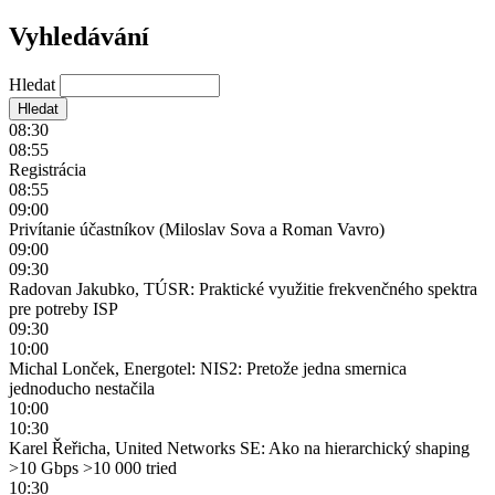
Vyhledávání
Hledat
08:30
08:55
Registrácia
08:55
09:00
Privítanie účastníkov (Miloslav Sova a Roman Vavro)
09:00
09:30
Radovan Jakubko, TÚSR: Praktické využitie frekvenčného spektra
pre potreby ISP
09:30
10:00
Michal Lonček, Energotel: NIS2: Pretože jedna smernica
jednoducho nestačila
10:00
10:30
Karel Řeřicha, United Networks SE: Ako na hierarchický shaping
>10 Gbps >10 000 tried
10:30