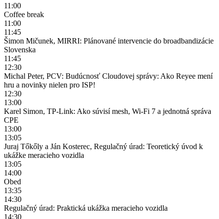
11:00
Coffee break
11:00
11:45
Šimon Mičunek, MIRRI: Plánované intervencie do broadbandizácie
Slovenska
11:45
12:30
Michal Peter, PCV: Budúcnosť Cloudovej správy: Ako Reyee mení
hru a novinky nielen pro ISP!
12:30
13:00
Karel Simon, TP-Link: Ako súvisí mesh, Wi-Fi 7 a jednotná správa
CPE
13:00
13:05
Juraj Tőkőly a Ján Kosterec, Regulačný úrad: Teoretický úvod k
ukážke meracieho vozidla
13:05
14:00
Obed
13:35
14:30
Regulačný úrad: Praktická ukážka meracieho vozidla
14:30