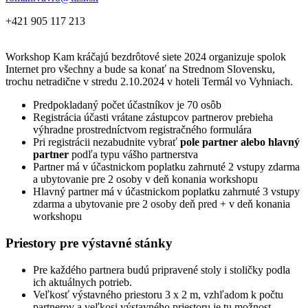
+421 905 117 213
Workshop Kam kráčajú bezdrôtové siete 2024 organizuje spolok
Internet pro všechny a bude sa konať na Strednom Slovensku,
trochu netradične v stredu 2.10.2024 v hoteli Termál vo Vyhniach.
Predpokladaný počet účastníkov je 70 osôb
Registrácia účasti vrátane zástupcov partnerov prebieha
výhradne prostredníctvom registračného formulára
Pri registrácii nezabudnite vybrať
pole partner alebo hlavný
partner
podľa typu vášho partnerstva
Partner má v účastnickom poplatku zahrnuté 2 vstupy zdarma
a ubytovanie pre 2 osoby v deň konania workshopu
Hlavný partner má v účastnickom poplatku zahrnuté 3 vstupy
zdarma a ubytovanie pre 2 osoby deň pred + v deň konania
workshopu
Priestory pre výstavné stánky
Pre každého partnera budú pripravené stoly i stoličky podla
ich aktuálnych potrieb.
Veľkosť výstavného priestoru 3 x 2 m, vzhľadom k počtu
partnerov a veľkosi výstavného priestoru je tu možnost