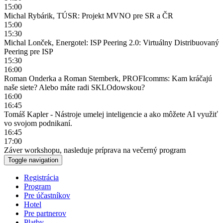
15:00
Michal Rybárik, TÚSR: Projekt MVNO pre SR a ČR
15:00
15:30
Michal Lonček, Energotel: ISP Peering 2.0: Virtuálny Distribuovaný
Peering pre ISP
15:30
16:00
Roman Onderka a Roman Stemberk, PROFIcomms: Kam kráčajú
naše siete? Alebo máte radi SKLOdowskou?
16:00
16:45
Tomáš Kapler - Nástroje umelej inteligencie a ako môžete AI využiť
vo svojom podnikaní.
16:45
17:00
Záver workshopu, nasleduje príprava na večerný program
Toggle navigation
Registrácia
Program
Pre účastníkov
Hotel
Pre partnerov
Platby