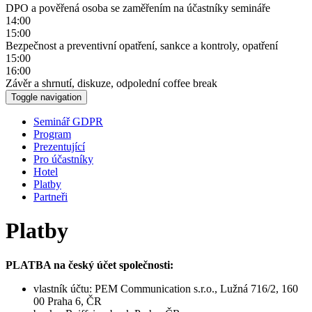
DPO a pověřená osoba se zaměřením na účastníky semináře
14:00
15:00
Bezpečnost a preventivní opatření, sankce a kontroly, opatření
15:00
16:00
Závěr a shrnutí, diskuze, odpolední coffee break
Toggle navigation
Seminář GDPR
Program
Prezentující
Pro účastníky
Hotel
Platby
Partneři
Platby
PLATBA na český účet společnosti:
vlastník účtu: PEM Communication s.r.o., Lužná 716/2, 160
00 Praha 6, ČR