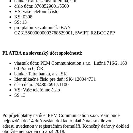
banka: Raiffeisenbank Praha, ČR
číslo účtu: 3768529001/5500
VS: vaše telefonní číslo
KS: 0308
SS: 13
pro platbu ze zahraničí: IBAN
CZ3155000000003768529001, SWIFT RZBCCZPP
PLATBA na slovenský účet společnosti:
vlastník účtu: PEM Communication s.r.o., Lužná 716/2, 160
00 Praha 6, ČR
banka: Tatra banka, a.s., SK
Identifikačné číslo pre daň: SK4120044731
číslo účtu: 2948026917/1100
VS: Vaše telefónne číslo
SS 13
Po přijetí platby na účet PEM Communication s.r.o. Vám bude
nejpozději do 14 dnů zaslán doklad o platbě na e-mailovou
adresu uvedenou v registračním formuláři. Konečný daňový doklad
obdržíte nejpozději do 25.4.2018.