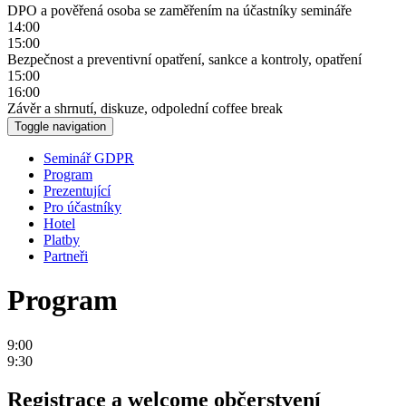
DPO a pověřená osoba se zaměřením na účastníky semináře
14:00
15:00
Bezpečnost a preventivní opatření, sankce a kontroly, opatření
15:00
16:00
Závěr a shrnutí, diskuze, odpolední coffee break
Toggle navigation
Seminář GDPR
Program
Prezentující
Pro účastníky
Hotel
Platby
Partneři
Program
9:00
9:30
Registrace a welcome občerstvení