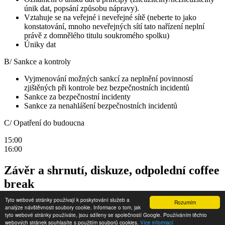
únik dat, popsání způsobu nápravy).
Vztahuje se na veřejné i neveřejné sítě (neberte to jako
konstatování, mnoho neveřejných sítí tato nařízení neplní
právě z domnělého titulu soukromého spolku)
Úniky dat
B/ Sankce a kontroly
Vyjmenování možných sankcí za neplnění povinností
zjištěných při kontrole bez bezpečnostních incidentů
Sankce za bezpečnostní incidenty
Sankce za nenahlášení bezpečnostních incidentů
C/ Opatření do budoucna
15:00
16:00
Závěr a shrnutí, diskuze, odpolední coffee
break
Tyto webové stránky používají k poskytování služeb a
Rozumím
Copyright © 2024 -
Internet pro všechny
analýze návštěvnosti soubory cookie. Informace o tom, jak
tyto webové stránky používáte, jsou sdíleny se společností Google. Používáním těchto
Zásady zpracování osobních údajů
|
Podmínky užití
|
webových stránek souhlasíte s použitím souborů cookies.
Více informací