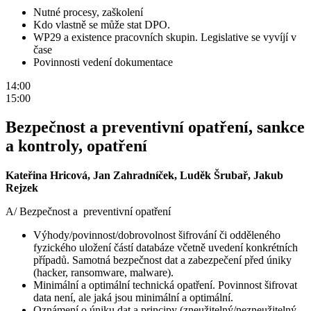
Nutné procesy, zaškolení
Kdo vlastně se může stat DPO.
WP29 a existence pracovních skupin. Legislative se vyvíjí v
čase
Povinnosti vedení dokumentace
14:00
15:00
Bezpečnost a preventivní opatření, sankce
a kontroly, opatření
Kateřina Hricová, Jan Zahradníček, Luděk Šrubař, Jakub
Rejzek
A/ Bezpečnost a preventivní opatření
Výhody/povinnost/dobrovolnost šifrování či odděleného
fyzického uložení částí databáze včetně uvedení konkrétních
případů. Samotná bezpečnost dat a zabezpečení před úniky
(hacker, ransomware, malware).
Minimální a optimální technická opatření. Povinnost šifrovat
data není, ale jaká jsou minimální a optimální.
Oznámení o úniku dat a principy (zneužitelný/nezneužitelný