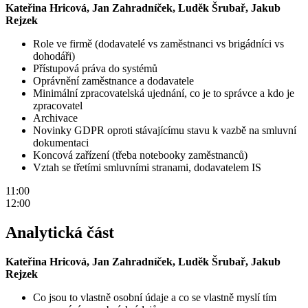
Kateřina Hricová, Jan Zahradníček, Luděk Šrubař, Jakub
Rejzek
Role ve firmě (dodavatelé vs zaměstnanci vs brigádníci vs
dohodáři)
Přístupová práva do systémů
Oprávnění zaměstnance a dodavatele
Minimální zpracovatelská ujednání, co je to správce a kdo je
zpracovatel
Archivace
Novinky GDPR oproti stávajícímu stavu k vazbě na smluvní
dokumentaci
Koncová zařízení (třeba notebooky zaměstnanců)
Vztah se třetími smluvními stranami, dodavatelem IS
11:00
12:00
Analytická část
Kateřina Hricová, Jan Zahradníček, Luděk Šrubař, Jakub
Rejzek
Co jsou to vlastně osobní údaje a co se vlastně myslí tím