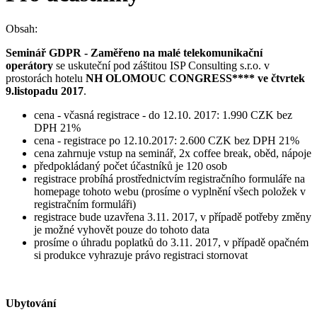
Obsah:
Seminář GDPR - Zaměřeno na malé telekomunikační
operátory
se uskuteční pod záštitou ISP Consulting s.r.o. v
prostorách hotelu
NH OLOMOUC CONGRESS**** ve čtvrtek
9.listopadu 2017
.
cena - včasná registrace - do 12.10. 2017: 1.990 CZK bez
DPH 21%
cena - registrace po 12.10.2017: 2.600 CZK bez DPH 21%
cena zahrnuje vstup na seminář, 2x coffee break, oběd, nápoje
předpokládaný počet účastníků je 120 osob
registrace probíhá prostřednictvím registračního formuláře na
homepage tohoto webu (prosíme o vyplnění všech položek v
registračním formuláři)
registrace bude uzavřena 3.11. 2017, v případě potřeby změny
je možné vyhovět pouze do tohoto data
prosíme o úhradu poplatků do 3.11. 2017, v případě opačném
si produkce vyhrazuje právo registraci stornovat
Ubytování