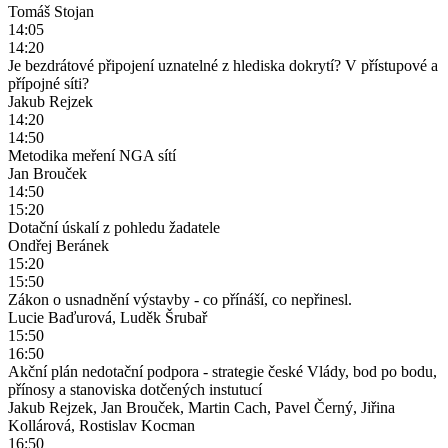
Tomáš Stojan
14:05
14:20
Je bezdrátové připojení uznatelné z hlediska dokrytí? V přístupové a
přípojné síti?
Jakub Rejzek
14:20
14:50
Metodika meření NGA sítí
Jan Brouček
14:50
15:20
Dotační úskalí z pohledu žadatele
Ondřej Beránek
15:20
15:50
Zákon o usnadnění výstavby - co přínáší, co nepřinesl.
Lucie Baďurová, Luděk Šrubař
15:50
16:50
Akční plán nedotační podpora - strategie české Vlády, bod po bodu,
přínosy a stanoviska dotčených instutucí
Jakub Rejzek, Jan Brouček, Martin Cach, Pavel Černý, Jiřina
Kollárová, Rostislav Kocman
16:50