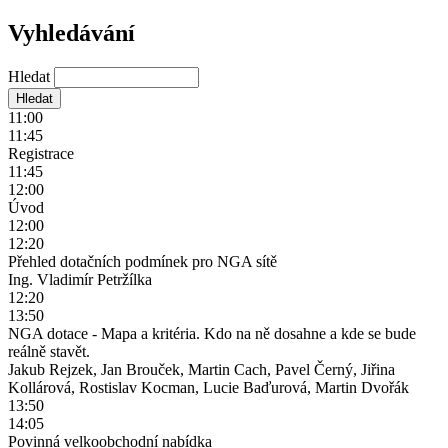
Vyhledávání
Hledat
11:00
11:45
Registrace
11:45
12:00
Úvod
12:00
12:20
Přehled dotačních podmínek pro NGA sítě
Ing. Vladimír Petržílka
12:20
13:50
NGA dotace - Mapa a kritéria. Kdo na ně dosahne a kde se bude
reálně stavět.
Jakub Rejzek, Jan Brouček, Martin Cach, Pavel Černý, Jiřina
Kollárová, Rostislav Kocman, Lucie Baďurová, Martin Dvořák
13:50
14:05
Povinná velkoobchodní nabídka