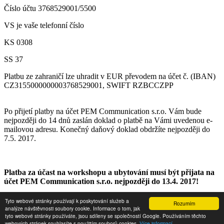
Číslo účtu 3768529001/5500
VS je vaše telefonní číslo
KS 0308
SS 37
Platbu ze zahraničí lze uhradit v EUR převodem na účet č. (IBAN)
CZ3155000000003768529001, SWIFT RZBCCZPP
Po přijetí platby na účet PEM Communication s.r.o. Vám bude
nejpozději do 14 dnů zaslán doklad o platbě na Vámi uvedenou e-
mailovou adresu. Konečný daňový doklad obdržíte nejpozději do
7.5. 2017.
Platba za účast na workshopu a ubytování musí být přijata na
účet PEM Communication s.r.o. nejpozději do 13.4. 2017!
Tyto webové stránky používají k poskytování služeb a
Rozumím
Copyright © 2024 -
Internet pro všechny
analýze návštěvnosti soubory cookie. Informace o tom, jak
tyto webové stránky používáte, jsou sdíleny se společností Google. Používáním těchto
Zásady zpracování osobních údajů
|
Podmínky užití
|
webových stránek souhlasíte s použitím souborů cookies.
Více informací