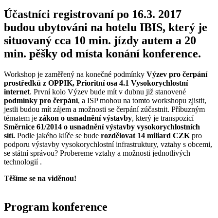
Účastníci registrovaní po 16.3. 2017
budou ubytováni na hotelu IBIS,
který je
situovaný cca 10 min. jízdy autem a 20
min. pěšky od místa konání konference.
Workshop je zaměřený na konečné podmínky
Výzev pro čerpání
prostředků z OPPIK, Prioritní osa 4.1 Vysokorychlostní
internet
. První kolo Výzev bude mít v dubnu již stanovené
podmínky pro čerpání
, a ISP mohou na tomto workshopu zjistit,
jestli budou mít zájem a možnosti se čerpání zúčastnit. Příbuzným
tématem je
zákon o usnadnění výstavby
, který je transpozicí
Směrnice 61/2014
o usnadnění výstavby vysokorychlostních
sítí.
Podle jakého klíče se bude
rozdělovat 14 miliard CZK
pro
podporu výstavby vysokorychlostní infrastruktury, vztahy s obcemi,
se státní správou? Probereme vztahy a možnosti jednotlivých
technologií .
Těšíme se na viděnou!
Program konference