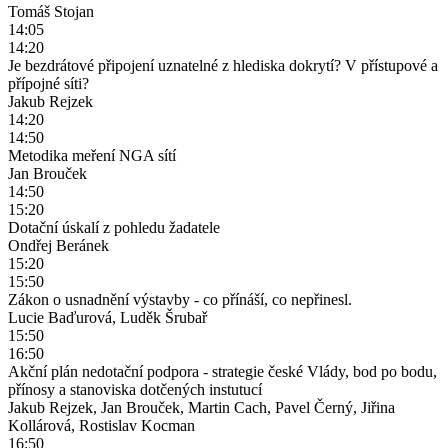
Tomáš Stojan
14:05
14:20
Je bezdrátové připojení uznatelné z hlediska dokrytí? V přístupové a
přípojné síti?
Jakub Rejzek
14:20
14:50
Metodika meření NGA sítí
Jan Brouček
14:50
15:20
Dotační úskalí z pohledu žadatele
Ondřej Beránek
15:20
15:50
Zákon o usnadnění výstavby - co přínáší, co nepřinesl.
Lucie Baďurová, Luděk Šrubař
15:50
16:50
Akční plán nedotační podpora - strategie české Vlády, bod po bodu,
přínosy a stanoviska dotčených instutucí
Jakub Rejzek, Jan Brouček, Martin Cach, Pavel Černý, Jiřina
Kollárová, Rostislav Kocman
16:50