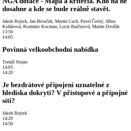
NGA dotace - Mapa a kritéria. Kdo na ně
dosahne a kde se bude reálně stavět.
Jakub Rejzek, Jan Brouček, Martin Cach, Pavel Černý, Jiřina
Kollárová, Rostislav Kocman, Lucie Baďurová, Martin Dvořák
13:50
14:05
Povinná velkoobchodní nabídka
Tomáš Stojan
14:05
14:20
Je bezdrátové připojení uznatelné z
hlediska dokrytí? V přístupové a přípojné
síti?
Jakub Rejzek
14:20
14:50