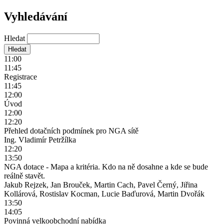
Vyhledávání
Hledat
11:00
11:45
Registrace
11:45
12:00
Úvod
12:00
12:20
Přehled dotačních podmínek pro NGA sítě
Ing. Vladimír Petržílka
12:20
13:50
NGA dotace - Mapa a kritéria. Kdo na ně dosahne a kde se bude
reálně stavět.
Jakub Rejzek, Jan Brouček, Martin Cach, Pavel Černý, Jiřina
Kollárová, Rostislav Kocman, Lucie Baďurová, Martin Dvořák
13:50
14:05
Povinná velkoobchodní nabídka