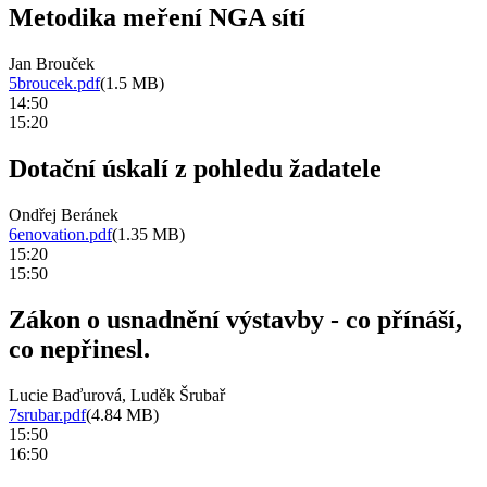
Metodika meření NGA sítí
Jan Brouček
5broucek.pdf
(1.5 MB)
14:50
15:20
Dotační úskalí z pohledu žadatele
Ondřej Beránek
6enovation.pdf
(1.35 MB)
15:20
15:50
Zákon o usnadnění výstavby - co přínáší,
co nepřinesl.
Lucie Baďurová, Luděk Šrubař
7srubar.pdf
(4.84 MB)
15:50
16:50