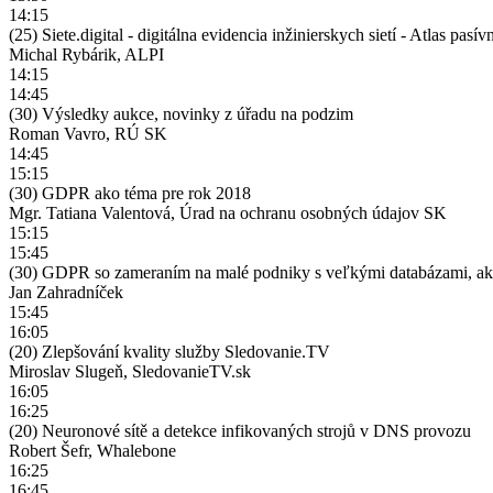
14:15
(25) Siete.digital - digitálna evidencia inžinierskych sietí - Atlas pa
Michal Rybárik, ALPI
14:15
14:45
(30) Výsledky aukce, novinky z úřadu na podzim
Roman Vavro, RÚ SK
14:45
15:15
(30) GDPR ako téma pre rok 2018
Mgr. Tatiana Valentová, Úrad na ochranu osobných údajov SK
15:15
15:45
(30) GDPR so zameraním na malé podniky s veľkými databázami, ako
Jan Zahradníček
15:45
16:05
(20) Zlepšování kvality služby Sledovanie.TV
Miroslav Slugeň, SledovanieTV.sk
16:05
16:25
(20) Neuronové sítě a detekce infikovaných strojů v DNS provozu
Robert Šefr, Whalebone
16:25
16:45