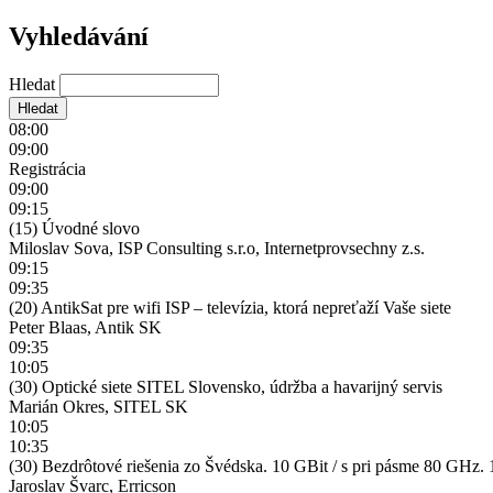
Vyhledávání
Hledat
08:00
09:00
Registrácia
09:00
09:15
(15) Úvodné slovo
Miloslav Sova, ISP Consulting s.r.o, Internetprovsechny z.s.
09:15
09:35
(20) AntikSat pre wifi ISP – televízia, ktorá nepreťaží Vaše siete
Peter Blaas, Antik SK
09:35
10:05
(30) Optické siete SITEL Slovensko, údržba a havarijný servis
Marián Okres, SITEL SK
10:05
10:35
(30) Bezdrôtové riešenia zo Švédska. 10 GBit / s pri pásme 80 G
Jaroslav Švarc, Erricson