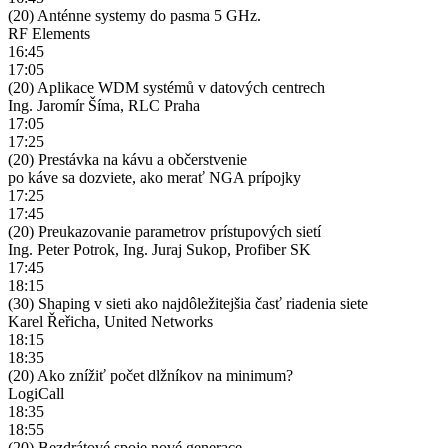
(20) Anténne systemy do pasma 5 GHz.
RF Elements
16:45
17:05
(20) Aplikace WDM systémů v datových centrech
Ing. Jaromír Šíma, RLC Praha
17:05
17:25
(20) Prestávka na kávu a občerstvenie
po káve sa dozviete, ako merať NGA prípojky
17:25
17:45
(20) Preukazovanie parametrov prístupových sietí
Ing. Peter Potrok, Ing. Juraj Sukop, Profiber SK
17:45
18:15
(30) Shaping v sieti ako najdôležitejšia časť riadenia siete
Karel Řeřicha, United Networks
18:15
18:35
(20) Ako znížiť počet dlžníkov na minimum?
LogiCall
18:35
18:55
(20) Bezdrátové spoje nové generace