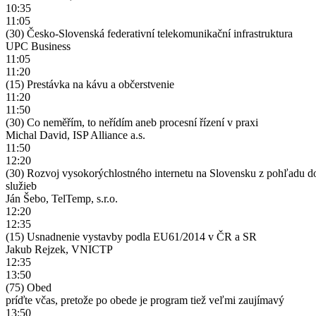
10:35
11:05
(30) Česko-Slovenská federativní telekomunikační infrastruktura
UPC Business
11:05
11:20
(15) Prestávka na kávu a občerstvenie
11:20
11:50
(30) Co neměřím, to neřídím aneb procesní řízení v praxi
Michal David, ISP Alliance a.s.
11:50
12:20
(30) Rozvoj vysokorýchlostného internetu na Slovensku z pohľadu do
služieb
Ján Šebo, TelTemp, s.r.o.
12:20
12:35
(15) Usnadnenie vystavby podla EU61/2014 v ČR a SR
Jakub Rejzek, VNICTP
12:35
13:50
(75) Obed
príďte včas, pretože po obede je program tiež veľmi zaujímavý
13:50