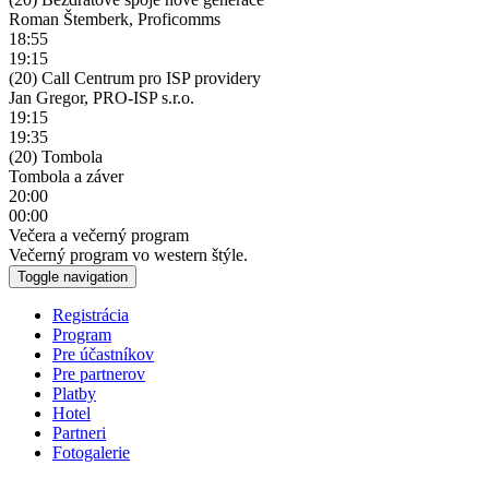
Roman Štemberk, Proficomms
18:55
19:15
(20) Call Centrum pro ISP providery
Jan Gregor, PRO-ISP s.r.o.
19:15
19:35
(20) Tombola
Tombola a záver
20:00
00:00
Večera a večerný program
Večerný program vo western štýle.
Toggle navigation
Registrácia
Program
Pre účastníkov
Pre partnerov
Platby
Hotel
Partneri
Fotogalerie