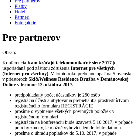
Pre partnerov
Platby
Hotel
Partneri
Fotogalerie
Pre partnerov
Obsah:
Konferencia
Kam kráčajú telekomunikačné siete 2017
je
usporiadaná pod záštitou združenia
Internet pre všetkých
(Internet pro všechny)
. V tomto roku prebehne opäť na Slovensku
v priestoroch
Ski&Wellness Residence Družba v Demänovskej
Doline v termíne 12. októbra 2017.
predpokladaný počet účastníkov je 250 osôb
registrácia účasti a ubytovania prebieha iba prostredníctvom
registračného formulára REGISTRÁCIE
prosíme o vyplnenie všetkých povinných položiek v
registračnom formulári
registrácia na konferenciu bude uzavretá 5.10.2017, v prípade
potreby zmeny, je možné vyhovieť len do tohto dátumu
prosíme o úhradu poplatkov do 5.10. 2017, v prípade