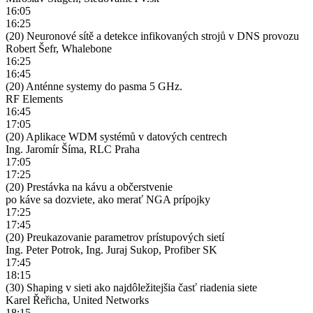
16:05
16:25
(20) Neuronové sítě a detekce infikovaných strojů v DNS provozu
Robert Šefr, Whalebone
16:25
16:45
(20) Anténne systemy do pasma 5 GHz.
RF Elements
16:45
17:05
(20) Aplikace WDM systémů v datových centrech
Ing. Jaromír Šíma, RLC Praha
17:05
17:25
(20) Prestávka na kávu a občerstvenie
po káve sa dozviete, ako merať NGA prípojky
17:25
17:45
(20) Preukazovanie parametrov prístupových sietí
Ing. Peter Potrok, Ing. Juraj Sukop, Profiber SK
17:45
18:15
(30) Shaping v sieti ako najdôležitejšia časť riadenia siete
Karel Řeřicha, United Networks
18:15