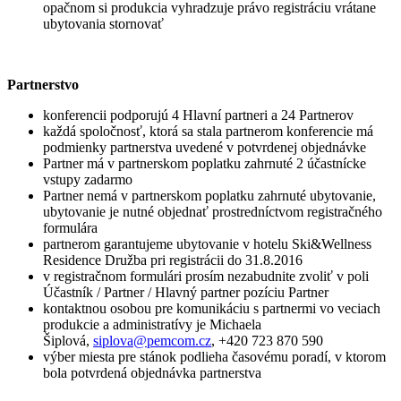
opačnom si produkcia vyhradzuje právo registráciu vrátane
ubytovania stornovať
Partnerstvo
konferencii podporujú 4 Hlavní partneri a 24 Partnerov
každá spoločnosť, ktorá sa stala partnerom konferencie má
podmienky partnerstva uvedené v potvrdenej objednávke
Partner má v partnerskom poplatku zahrnuté 2 účastnícke
vstupy zadarmo
Partner nemá v partnerskom poplatku zahrnuté ubytovanie,
ubytovanie je nutné objednať prostredníctvom registračného
formulára
partnerom garantujeme ubytovanie v hotelu Ski&Wellness
Residence Družba pri registrácii do 31.8.2016
v registračnom formulári prosím nezabudnite zvoliť v poli
Účastník / Partner / Hlavný partner pozíciu Partner
kontaktnou osobou pre komunikáciu s partnermi vo veciach
produkcie a administratívy je Michaela
Šiplová,
siplova@pemcom.cz
, +420 723 870 590
výber miesta pre stánok podlieha časovému poradí, v ktorom
bola potvrdená objednávka partnerstva