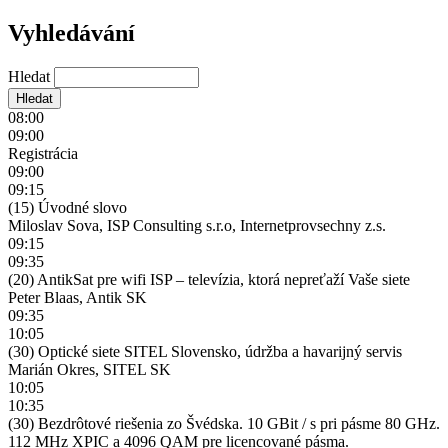
Vyhledávání
Hledat
08:00
09:00
Registrácia
09:00
09:15
(15) Úvodné slovo
Miloslav Sova, ISP Consulting s.r.o, Internetprovsechny z.s.
09:15
09:35
(20) AntikSat pre wifi ISP – televízia, ktorá nepreťaží Vaše siete
Peter Blaas, Antik SK
09:35
10:05
(30) Optické siete SITEL Slovensko, údržba a havarijný servis
Marián Okres, SITEL SK
10:05
10:35
(30) Bezdrôtové riešenia zo Švédska. 10 GBit / s pri pásme 80 GHz.
112 MHz XPIC a 4096 QAM pre licencované pásma.