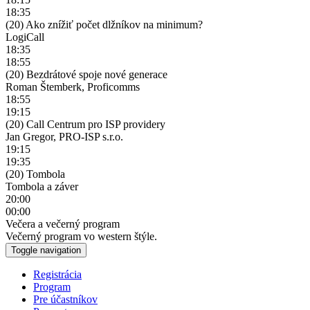
18:35
(20) Ako znížiť počet dlžníkov na minimum?
LogiCall
18:35
18:55
(20) Bezdrátové spoje nové generace
Roman Štemberk, Proficomms
18:55
19:15
(20) Call Centrum pro ISP providery
Jan Gregor, PRO-ISP s.r.o.
19:15
19:35
(20) Tombola
Tombola a záver
20:00
00:00
Večera a večerný program
Večerný program vo western štýle.
Toggle navigation
Registrácia
Program
Pre účastníkov