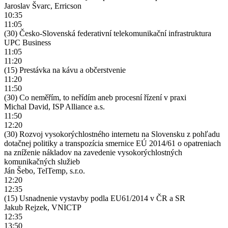
Jaroslav Švarc, Erricson
10:35
11:05
(30) Česko-Slovenská federativní telekomunikační infrastruktura
UPC Business
11:05
11:20
(15) Prestávka na kávu a občerstvenie
11:20
11:50
(30) Co neměřím, to neřídím aneb procesní řízení v praxi
Michal David, ISP Alliance a.s.
11:50
12:20
(30) Rozvoj vysokorýchlostného internetu na Slovensku z pohľadu
dotačnej politiky a transpozícia smernice EÚ 2014/61 o opatreniach
na zníženie nákladov na zavedenie vysokorýchlostných
komunikačných služieb
Ján Šebo, TelTemp, s.r.o.
12:20
12:35
(15) Usnadnenie vystavby podla EU61/2014 v ČR a SR
Jakub Rejzek, VNICTP
12:35
13:50