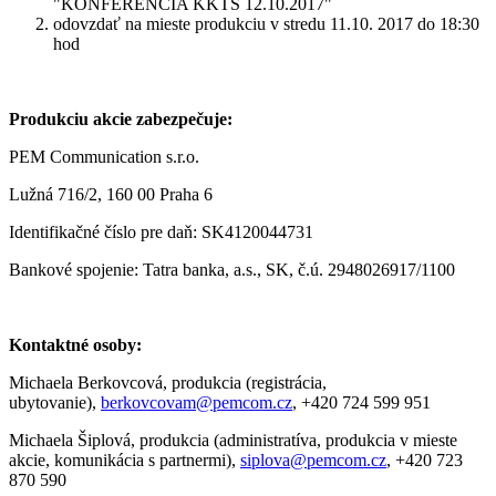
"KONFERENCIA KKTS 12.10.2017"
odovzdať na mieste produkciu v stredu 11.10. 2017 do 18:30
hod
Produkciu akcie zabezpečuje:
PEM Communication s.r.o.
Lužná 716/2, 160 00 Praha 6
Identifikačné číslo pre daň: SK4120044731
Bankové spojenie: Tatra banka, a.s., SK, č.ú. 2948026917/1100
Kontaktné osoby:
Michaela Berkovcová, produkcia (registrácia,
ubytovanie),
berkovcovam@pemcom.cz
, +420 724 599 951
Michaela Šiplová, produkcia (administratíva, produkcia v mieste
akcie, komunikácia s partnermi),
siplova@pemcom.cz
, +420 723
870 590