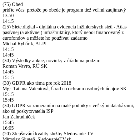
(75) Obed
príďte včas, pretože po obede je program tiež veľmi zaujímavý
13:50
14:15
(25) Siete.digital - digitálna evidencia inžinierskych sietí - Atlas
pasívnej (a aktívnej) infraštruktúry, ktorý nebol financovaný z
eurofondov a môžete ho používať zadarmo
Michal Rybárik, ALPI
14:15
14:45
(30) Výsledky aukce, novinky z úřadu na podzim
Roman Vavro, RÚ SK
14:45
15:15
(30) GDPR ako téma pre rok 2018
Mgr. Tatiana Valentová, Úrad na ochranu osobných údajov SK
15:15
15:45
(30) GDPR so zameraním na malé podniky s veľkými databázami,
ako sú poskytovatelia ISP
Jan Zahradníček
15:45
16:05
(20) Zlepšování kvality služby Sledovanie.TV
Miroslav Slugeň, SledovanieTV.sk