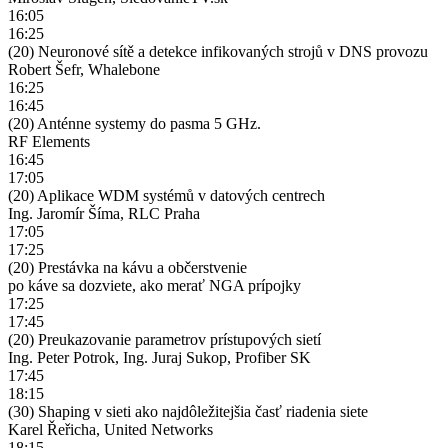
16:05
16:25
(20) Neuronové sítě a detekce infikovaných strojů v DNS provozu
Robert Šefr, Whalebone
16:25
16:45
(20) Anténne systemy do pasma 5 GHz.
RF Elements
16:45
17:05
(20) Aplikace WDM systémů v datových centrech
Ing. Jaromír Šíma, RLC Praha
17:05
17:25
(20) Prestávka na kávu a občerstvenie
po káve sa dozviete, ako merať NGA prípojky
17:25
17:45
(20) Preukazovanie parametrov prístupových sietí
Ing. Peter Potrok, Ing. Juraj Sukop, Profiber SK
17:45
18:15
(30) Shaping v sieti ako najdôležitejšia časť riadenia siete
Karel Řeřicha, United Networks
18:15