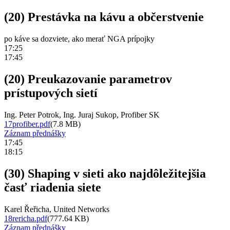
(20) Prestávka na kávu a občerstvenie
po káve sa dozviete, ako merať NGA prípojky
17:25
17:45
(20) Preukazovanie parametrov
prístupových sietí
Ing. Peter Potrok, Ing. Juraj Sukop, Profiber SK
17profiber.pdf
(7.8 MB)
Záznam přednášky
17:45
18:15
(30) Shaping v sieti ako najdôležitejšia
časť riadenia siete
Karel Řeřicha, United Networks
18rericha.pdf
(777.64 KB)
Záznam přednášky