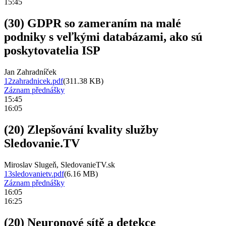
15:45
(30) GDPR so zameraním na malé
podniky s veľkými databázami, ako sú
poskytovatelia ISP
Jan Zahradníček
12zahradnicek.pdf
(311.38 KB)
Záznam přednášky
15:45
16:05
(20) Zlepšování kvality služby
Sledovanie.TV
Miroslav Slugeň, SledovanieTV.sk
13sledovanietv.pdf
(6.16 MB)
Záznam přednášky
16:05
16:25
(20) Neuronové sítě a detekce