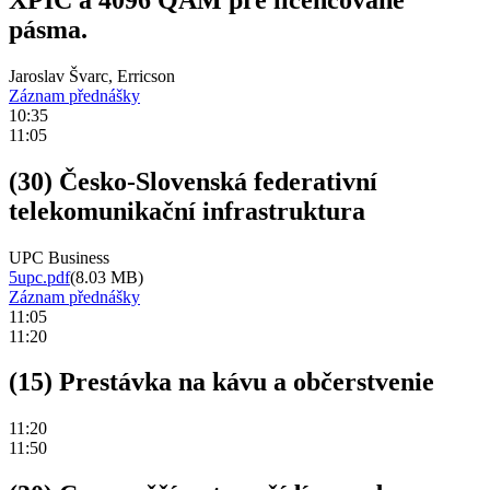
pásma.
Jaroslav Švarc, Erricson
Záznam přednášky
10:35
11:05
(30) Česko-Slovenská federativní
telekomunikační infrastruktura
UPC Business
5upc.pdf
(8.03 MB)
Záznam přednášky
11:05
11:20
(15) Prestávka na kávu a občerstvenie
11:20
11:50