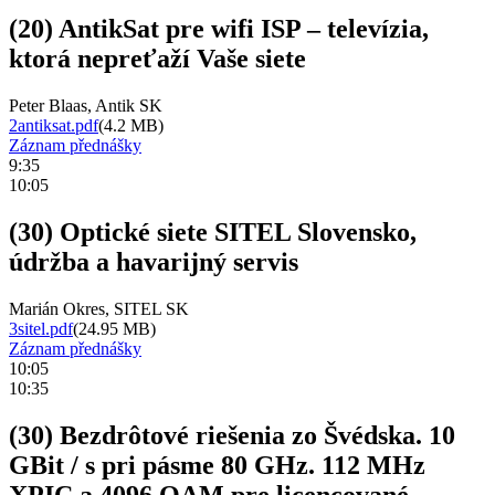
(20) AntikSat pre wifi ISP – televízia,
ktorá nepreťaží Vaše siete
Peter Blaas, Antik SK
2antiksat.pdf
(4.2 MB)
Záznam přednášky
9:35
10:05
(30) Optické siete SITEL Slovensko,
údržba a havarijný servis
Marián Okres, SITEL SK
3sitel.pdf
(24.95 MB)
Záznam přednášky
10:05
10:35
(30) Bezdrôtové riešenia zo Švédska. 10
GBit / s pri pásme 80 GHz. 112 MHz
XPIC a 4096 QAM pre licencované