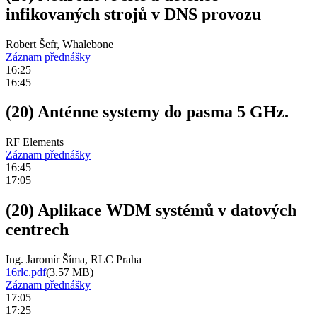
infikovaných strojů v DNS provozu
Robert Šefr, Whalebone
Záznam přednášky
16:25
16:45
(20) Anténne systemy do pasma 5 GHz.
RF Elements
Záznam přednášky
16:45
17:05
(20) Aplikace WDM systémů v datových
centrech
Ing. Jaromír Šíma, RLC Praha
16rlc.pdf
(3.57 MB)
Záznam přednášky
17:05
17:25