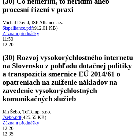
(30) Co neměřím, to neřídím aneb
procesní řízení v praxi
Michal David, ISP Alliance a.s.
6ispalliance.pdf
(912.01 KB)
Záznam přednášky
11:50
12:20
(30) Rozvoj vysokorýchlostného internetu
na Slovensku z pohľadu dotačnej politiky
a transpozícia smernice EÚ 2014/61 o
opatreniach na zníženie nákladov na
zavedenie vysokorýchlostných
komunikačných služieb
Ján Šebo, TelTemp, s.r.o.
7sebo.pdf
(425.55 KB)
Záznam přednášky
12:20
12:35