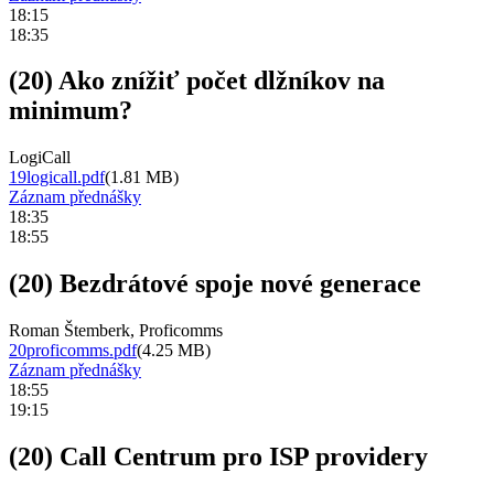
18:15
18:35
(20) Ako znížiť počet dlžníkov na
minimum?
LogiCall
19logicall.pdf
(1.81 MB)
Záznam přednášky
18:35
18:55
(20) Bezdrátové spoje nové generace
Roman Štemberk, Proficomms
20proficomms.pdf
(4.25 MB)
Záznam přednášky
18:55
19:15
(20) Call Centrum pro ISP providery