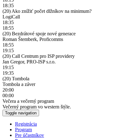
18:35
(20) Ako znížiť počet dlžníkov na minimum?
LogiCall
18:35
18:55
(20) Bezdrátové spoje nové generace
Roman Štemberk, Proficomms
18:55
19:15
(20) Call Centrum pro ISP providery
Jan Gregor, PRO-ISP s.r.o.
19:15
19:35
(20) Tombola
Tombola a záver
20:00
00:00
Večera a večerný program
Večerný program vo western štýle.
Toggle navigation
Registrácia
Program
Pre účastníkov