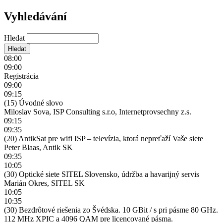
Vyhledávání
Hledat
08:00
09:00
Registrácia
09:00
09:15
(15) Úvodné slovo
Miloslav Sova, ISP Consulting s.r.o, Internetprovsechny z.s.
09:15
09:35
(20) AntikSat pre wifi ISP – televízia, ktorá nepreťaží Vaše siete
Peter Blaas, Antik SK
09:35
10:05
(30) Optické siete SITEL Slovensko, údržba a havarijný servis
Marián Okres, SITEL SK
10:05
10:35
(30) Bezdrôtové riešenia zo Švédska. 10 GBit / s pri pásme 80 GHz.
112 MHz XPIC a 4096 QAM pre licencované pásma.