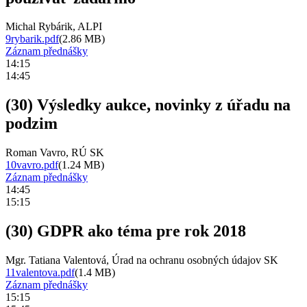
Michal Rybárik, ALPI
9rybarik.pdf
(2.86 MB)
Záznam přednášky
14:15
14:45
(30) Výsledky aukce, novinky z úřadu na
podzim
Roman Vavro, RÚ SK
10vavro.pdf
(1.24 MB)
Záznam přednášky
14:45
15:15
(30) GDPR ako téma pre rok 2018
Mgr. Tatiana Valentová, Úrad na ochranu osobných údajov SK
11valentova.pdf
(1.4 MB)
Záznam přednášky
15:15