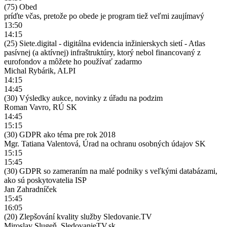
(75) Obed
príďte včas, pretože po obede je program tiež veľmi zaujímavý
13:50
14:15
(25) Siete.digital - digitálna evidencia inžinierskych sietí - Atlas
pasívnej (a aktívnej) infraštruktúry, ktorý nebol financovaný z
eurofondov a môžete ho používať zadarmo
Michal Rybárik, ALPI
14:15
14:45
(30) Výsledky aukce, novinky z úřadu na podzim
Roman Vavro, RÚ SK
14:45
15:15
(30) GDPR ako téma pre rok 2018
Mgr. Tatiana Valentová, Úrad na ochranu osobných údajov SK
15:15
15:45
(30) GDPR so zameraním na malé podniky s veľkými databázami,
ako sú poskytovatelia ISP
Jan Zahradníček
15:45
16:05
(20) Zlepšování kvality služby Sledovanie.TV
Miroslav Slugeň, SledovanieTV.sk