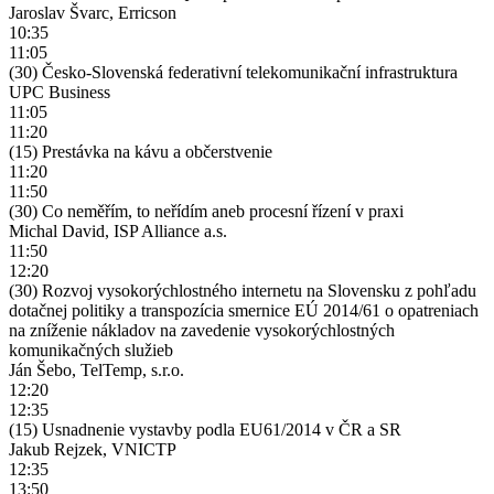
Jaroslav Švarc, Erricson
10:35
11:05
(30) Česko-Slovenská federativní telekomunikační infrastruktura
UPC Business
11:05
11:20
(15) Prestávka na kávu a občerstvenie
11:20
11:50
(30) Co neměřím, to neřídím aneb procesní řízení v praxi
Michal David, ISP Alliance a.s.
11:50
12:20
(30) Rozvoj vysokorýchlostného internetu na Slovensku z pohľadu
dotačnej politiky a transpozícia smernice EÚ 2014/61 o opatreniach
na zníženie nákladov na zavedenie vysokorýchlostných
komunikačných služieb
Ján Šebo, TelTemp, s.r.o.
12:20
12:35
(15) Usnadnenie vystavby podla EU61/2014 v ČR a SR
Jakub Rejzek, VNICTP
12:35
13:50