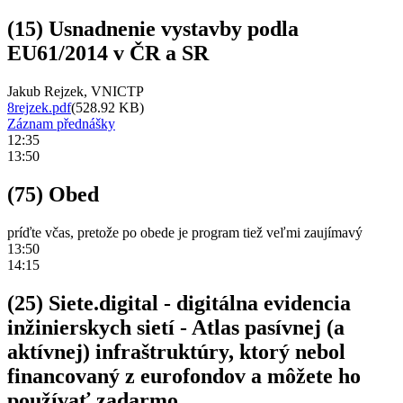
(15) Usnadnenie vystavby podla
EU61/2014 v ČR a SR
Jakub Rejzek, VNICTP
8rejzek.pdf
(528.92 KB)
Záznam přednášky
12:35
13:50
(75) Obed
príďte včas, pretože po obede je program tiež veľmi zaujímavý
13:50
14:15
(25) Siete.digital - digitálna evidencia
inžinierskych sietí - Atlas pasívnej (a
aktívnej) infraštruktúry, ktorý nebol
financovaný z eurofondov a môžete ho
používať zadarmo