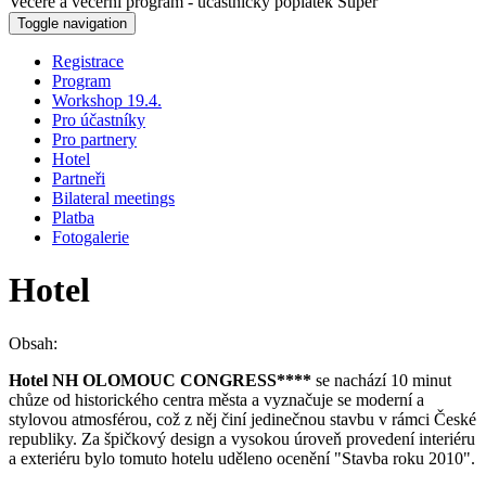
Večeře a večerní program - účastnický poplatek Super
Toggle navigation
Registrace
Program
Workshop 19.4.
Pro účastníky
Pro partnery
Hotel
Partneři
Bilateral meetings
Platba
Fotogalerie
Hotel
Obsah:
Hotel NH OLOMOUC CONGRESS****
se nachází 10 minut
chůze od historického centra města a vyznačuje se moderní a
stylovou atmosférou, což z něj činí jedinečnou stavbu v rámci České
republiky. Za špičkový design a vysokou úroveň provedení interiéru
a exteriéru bylo tomuto hotelu uděleno ocenění "Stavba roku 2010".