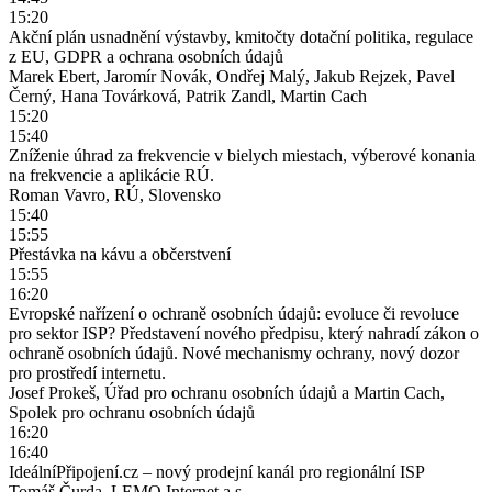
15:20
Akční plán usnadnění výstavby, kmitočty dotační politika, regulace
z EU, GDPR a ochrana osobních údajů
Marek Ebert, Jaromír Novák, Ondřej Malý, Jakub Rejzek, Pavel
Černý, Hana Továrková, Patrik Zandl, Martin Cach
15:20
15:40
Zníženie úhrad za frekvencie v bielych miestach, výberové konania
na frekvencie a aplikácie RÚ.
Roman Vavro, RÚ, Slovensko
15:40
15:55
Přestávka na kávu a občerstvení
15:55
16:20
Evropské nařízení o ochraně osobních údajů: evoluce či revoluce
pro sektor ISP? Představení nového předpisu, který nahradí zákon o
ochraně osobních údajů. Nové mechanismy ochrany, nový dozor
pro prostředí internetu.
Josef Prokeš, Úřad pro ochranu osobních údajů a Martin Cach,
Spolek pro ochranu osobních údajů
16:20
16:40
IdeálníPřipojení.cz – nový prodejní kanál pro regionální ISP
Tomáš Čurda, LEMO Internet a.s.