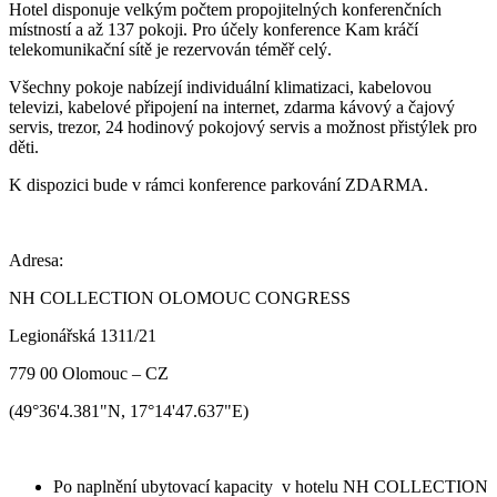
Hotel disponuje velkým počtem propojitelných konferenčních
místností a až 137 pokoji. Pro účely konference Kam kráčí
telekomunikační sítě je rezervován téměř celý.
Všechny pokoje nabízejí individuální klimatizaci, kabelovou
televizi, kabelové připojení na internet, zdarma kávový a čajový
servis, trezor, 24 hodinový pokojový servis a možnost přistýlek pro
děti.
K dispozici bude v rámci konference parkování ZDARMA.
Adresa:
NH COLLECTION OLOMOUC CONGRESS
Legionářská 1311/21
779 00 Olomouc – CZ
(49°36'4.381"N, 17°14'47.637"E)
Po naplnění ubytovací kapacity v hotelu NH COLLECTION