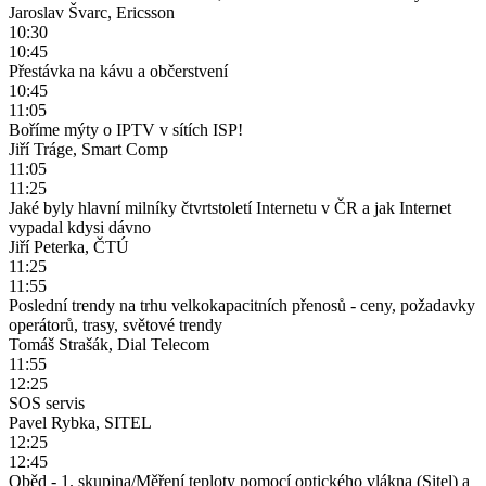
Jaroslav Švarc, Ericsson
10:30
10:45
Přestávka na kávu a občerstvení
10:45
11:05
Boříme mýty o IPTV v sítích ISP!
Jiří Tráge, Smart Comp
11:05
11:25
Jaké byly hlavní milníky čtvrtstoletí Internetu v ČR a jak Internet
vypadal kdysi dávno
Jiří Peterka, ČTÚ
11:25
11:55
Poslední trendy na trhu velkokapacitních přenosů - ceny, požadavky
operátorů, trasy, světové trendy
Tomáš Strašák, Dial Telecom
11:55
12:25
SOS servis
Pavel Rybka, SITEL
12:25
12:45
Oběd - 1. skupina/Měření teploty pomocí optického vlákna (Sitel) a