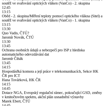
soutěž ve svařování optických vláken (VanCo) - 2. skupina
12:45
13:15
Oběd - 2. skupina/Měření teploty pomocí optického vlákna (Sitel) a
soutěž ve svařování optických vláken (VanCo) - 1. skupina
13:15
13:30
Quo Vadis, ČTÚ?
Jaromír Novák, ČTÚ
13:30
13:45
Ochrana osobních údajů a nebezpečí pro ISP z hlediska
automatického odevzdávání dat
Jaromír Čihák
13:45
14:15
Hospodásřká komora a její práce v telekomunikacích, Sekce HK
ČR pro ICT
Hana Továrková, HK ČR
14:15
14:45
Dotace NGA, Evropský regulační rámec, pokračující GSD, změny
v kmitočtovém spektru, akční plán usnadnění výstavby
Marek Ebert, ČTÚ
14:45