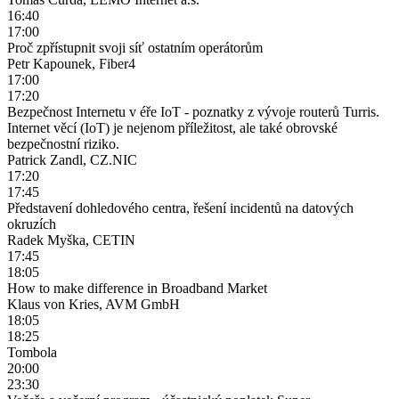
16:40
17:00
Proč zpřístupnit svoji síť ostatním operátorům
Petr Kapounek, Fiber4
17:00
17:20
Bezpečnost Internetu v éře IoT - poznatky z vývoje routerů Turris.
Internet věcí (IoT) je nejenom příležitost, ale také obrovské
bezpečnostní riziko.
Patrick Zandl, CZ.NIC
17:20
17:45
Představení dohledového centra, řešení incidentů na datových
okruzích
Radek Myška, CETIN
17:45
18:05
How to make difference in Broadband Market
Klaus von Kries, AVM GmbH
18:05
18:25
Tombola
20:00
23:30