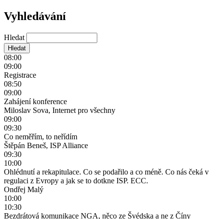
Vyhledávání
Hledat
08:00
09:00
Registrace
08:50
09:00
Zahájení konference
Miloslav Sova, Internet pro všechny
09:00
09:30
Co neměřím, to neřídím
Štěpán Beneš, ISP Alliance
09:30
10:00
Ohlédnutí a rekapitulace. Co se podařilo a co méně. Co nás čeká v
regulaci z Evropy a jak se to dotkne ISP. ECC.
Ondřej Malý
10:00
10:30
Bezdrátová komunikace NGA, něco ze Švédska a ne z Číny