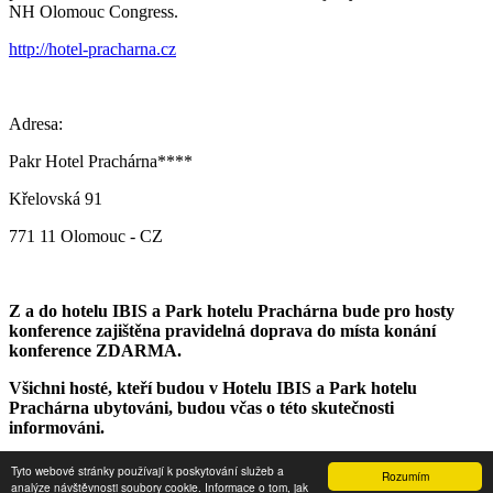
NH Olomouc Congress.
http://hotel-pracharna.cz
Adresa:
Pakr Hotel Prachárna****
Křelovská 91
771 11 Olomouc - CZ
Z a do hotelu IBIS a Park hotelu Prachárna
bude pro hosty
konference zajištěna pravidelná doprava do místa konání
konference ZDARMA.
Všichni hosté, kteří budou v Hotelu IBIS a Park hotelu
Prachárna
ubytováni, budou včas o této skutečnosti
informováni.
Tyto webové stránky používají k poskytování služeb a
Rozumím
Copyright © 2024 -
Internet pro všechny
analýze návštěvnosti soubory cookie. Informace o tom, jak