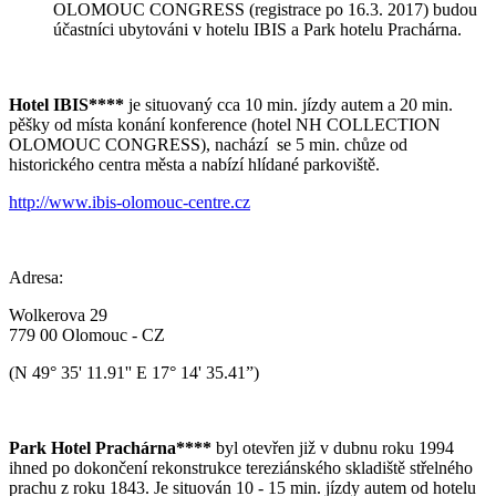
OLOMOUC CONGRESS (registrace po 16.3. 2017) budou
účastníci ubytováni v hotelu IBIS a Park hotelu Prachárna.
Hotel IBIS****
je situovaný cca 10 min. jízdy autem a 20 min.
pěšky od místa konání konference (hotel NH COLLECTION
OLOMOUC CONGRESS), nachází se 5 min. chůze od
historického centra města a nabízí hlídané parkoviště.
http://www.ibis-olomouc-centre.cz
Adresa:
Wolkerova 29
779 00 Olomouc - CZ
(N 49° 35' 11.91'' E 17° 14' 35.41”)
Park Hotel Prachárna****
byl otevřen již v dubnu roku 1994
ihned po dokončení rekonstrukce tereziánského skladiště střelného
prachu z roku 1843. Je situován 10 - 15 min. jízdy autem od hotelu