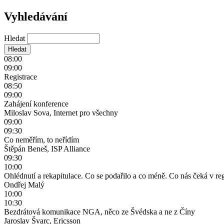
Vyhledávání
Hledat
08:00
09:00
Registrace
08:50
09:00
Zahájení konference
Miloslav Sova, Internet pro všechny
09:00
09:30
Co neměřím, to neřídím
Štěpán Beneš, ISP Alliance
09:30
10:00
Ohlédnutí a rekapitulace. Co se podařilo a co méně. Co nás čeká v re
Ondřej Malý
10:00
10:30
Bezdrátová komunikace NGA, něco ze Švédska a ne z Číny
Jaroslav Švarc, Ericsson