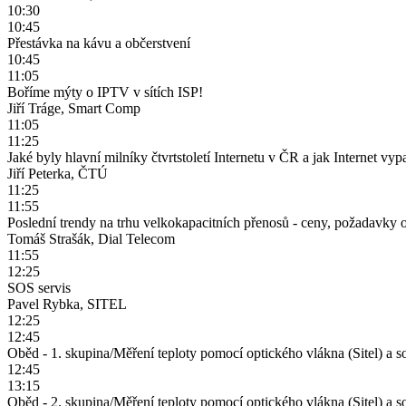
10:30
10:45
Přestávka na kávu a občerstvení
10:45
11:05
Boříme mýty o IPTV v sítích ISP!
Jiří Tráge, Smart Comp
11:05
11:25
Jaké byly hlavní milníky čtvrtstoletí Internetu v ČR a jak Internet vy
Jiří Peterka, ČTÚ
11:25
11:55
Poslední trendy na trhu velkokapacitních přenosů - ceny, požadavky op
Tomáš Strašák, Dial Telecom
11:55
12:25
SOS servis
Pavel Rybka, SITEL
12:25
12:45
Oběd - 1. skupina/Měření teploty pomocí optického vlákna (Sitel) a s
12:45
13:15
Oběd - 2. skupina/Měření teploty pomocí optického vlákna (Sitel) a s