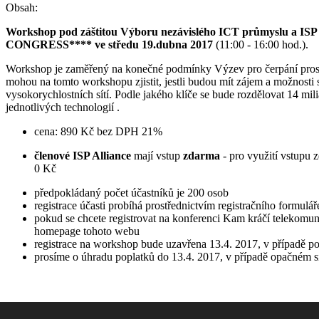
Obsah:
Workshop pod záštitou Výboru nezávislého ICT průmyslu a ISP 
CONGRESS**** ve středu 19.dubna 2017
(11:00 - 16:00 hod.).
Workshop je zaměřený na konečné podmínky Výzev pro čerpání prostře
mohou na tomto workshopu zjistit, jestli budou mít zájem a možnosti
vysokorychlostních sítí. Podle jakého klíče se bude rozdělovat 14 mi
jednotlivých technologií .
cena: 890 Kč bez DPH 21%
členové ISP Alliance
mají vstup
zdarma
- pro využití vstupu 
0 Kč
předpokládaný počet účastníků je 200 osob
registrace účasti probíhá prostřednictvím registračního formulář
pokud se chcete registrovat na konferenci Kam kráčí telekomun
homepage tohoto webu
registrace na workshop bude uzavřena 13.4. 2017, v případě p
prosíme o úhradu poplatků do 13.4. 2017, v případě opačném si
Copyright © 2024 -
Internet pro všechny