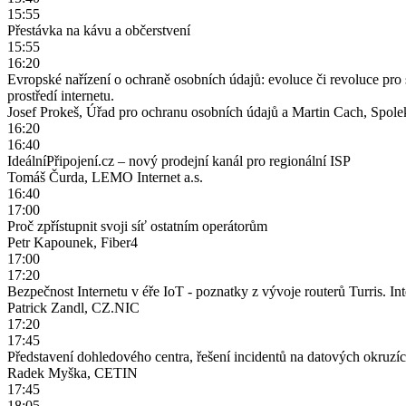
15:55
Přestávka na kávu a občerstvení
15:55
16:20
Evropské nařízení o ochraně osobních údajů: evoluce či revoluce pr
prostředí internetu.
Josef Prokeš, Úřad pro ochranu osobních údajů a Martin Cach, Spole
16:20
16:40
IdeálníPřipojení.cz – nový prodejní kanál pro regionální ISP
Tomáš Čurda, LEMO Internet a.s.
16:40
17:00
Proč zpřístupnit svoji síť ostatním operátorům
Petr Kapounek, Fiber4
17:00
17:20
Bezpečnost Internetu v éře IoT - poznatky z vývoje routerů Turris. Inte
Patrick Zandl, CZ.NIC
17:20
17:45
Představení dohledového centra, řešení incidentů na datových okruzí
Radek Myška, CETIN
17:45
18:05