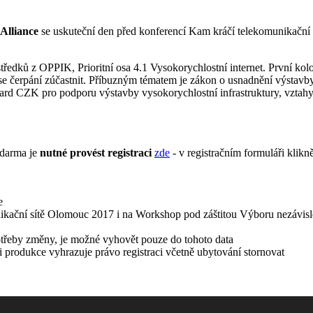
Alliance
se uskuteční den před konferencí Kam kráčí telekomunikační s
dků z OPPIK, Prioritní osa 4.1 Vysokorychlostní internet. První kol
 se čerpání zúčastnit. Příbuzným tématem je zákon o usnadnění výstavb
liard CZK pro podporu výstavby vysokorychlostní infrastruktury, vztah
zdarma je
nutné provést registraci
zde
- v registračním formuláři klikn
e
ikační sítě Olomouc 2017 i na Workshop pod záštitou Výboru nezávislé
otřeby změny, je možné vyhovět pouze do tohoto data
 produkce vyhrazuje právo registraci včetně ubytování stornovat