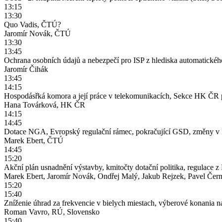
13:15
13:30
Quo Vadis, ČTÚ?
Jaromír Novák, ČTÚ
13:30
13:45
Ochrana osobních údajů a nebezpečí pro ISP z hlediska automatickéh
Jaromír Čihák
13:45
14:15
Hospodásřká komora a její práce v telekomunikacích, Sekce HK ČR
Hana Továrková, HK ČR
14:15
14:45
Dotace NGA, Evropský regulační rámec, pokračující GSD, změny v k
Marek Ebert, ČTÚ
14:45
15:20
Akční plán usnadnění výstavby, kmitočty dotační politika, regulace
Marek Ebert, Jaromír Novák, Ondřej Malý, Jakub Rejzek, Pavel Čern
15:20
15:40
Zníženie úhrad za frekvencie v bielych miestach, výberové konania n
Roman Vavro, RÚ, Slovensko
15:40