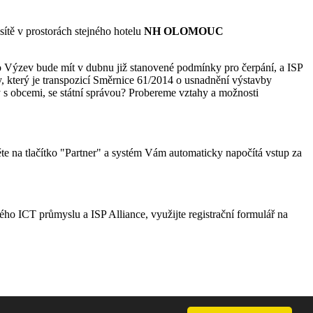
ítě v prostorách stejného hotelu
NH OLOMOUC
o Výzev bude mít v dubnu již stanovené podmínky pro čerpání, a ISP
y, který je transpozicí Směrnice 61/2014 o usnadnění výstavby
y s obcemi, se státní správou? Probereme vztahy a možnosti
ěte na tlačítko "Partner" a systém Vám automaticky napočítá vstup za
ho ICT průmyslu a ISP Alliance, využijte registrační formulář na