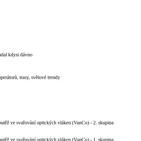
padal kdysi dávno
erátorů, trasy, světové trendy
outěž ve svařování optických vláken (VanCo) - 2. skupina
outěž ve svařování optických vláken (VanCo) - 1. skupina