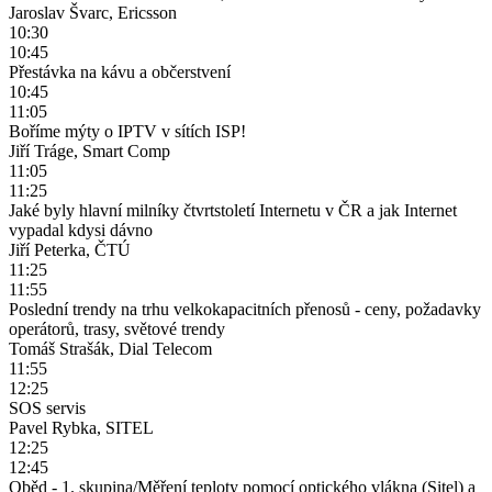
Jaroslav Švarc, Ericsson
10:30
10:45
Přestávka na kávu a občerstvení
10:45
11:05
Boříme mýty o IPTV v sítích ISP!
Jiří Tráge, Smart Comp
11:05
11:25
Jaké byly hlavní milníky čtvrtstoletí Internetu v ČR a jak Internet
vypadal kdysi dávno
Jiří Peterka, ČTÚ
11:25
11:55
Poslední trendy na trhu velkokapacitních přenosů - ceny, požadavky
operátorů, trasy, světové trendy
Tomáš Strašák, Dial Telecom
11:55
12:25
SOS servis
Pavel Rybka, SITEL
12:25
12:45
Oběd - 1. skupina/Měření teploty pomocí optického vlákna (Sitel) a