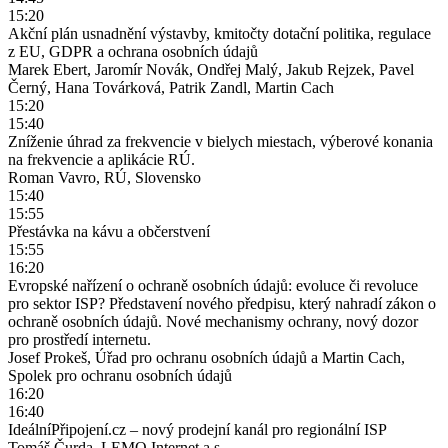
15:20
Akční plán usnadnění výstavby, kmitočty dotační politika, regulace
z EU, GDPR a ochrana osobních údajů
Marek Ebert, Jaromír Novák, Ondřej Malý, Jakub Rejzek, Pavel
Černý, Hana Továrková, Patrik Zandl, Martin Cach
15:20
15:40
Zníženie úhrad za frekvencie v bielych miestach, výberové konania
na frekvencie a aplikácie RÚ.
Roman Vavro, RÚ, Slovensko
15:40
15:55
Přestávka na kávu a občerstvení
15:55
16:20
Evropské nařízení o ochraně osobních údajů: evoluce či revoluce
pro sektor ISP? Představení nového předpisu, který nahradí zákon o
ochraně osobních údajů. Nové mechanismy ochrany, nový dozor
pro prostředí internetu.
Josef Prokeš, Úřad pro ochranu osobních údajů a Martin Cach,
Spolek pro ochranu osobních údajů
16:20
16:40
IdeálníPřipojení.cz – nový prodejní kanál pro regionální ISP
Tomáš Čurda, LEMO Internet a.s.