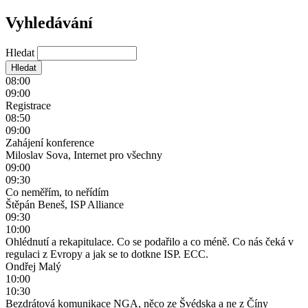
Vyhledávání
Hledat
08:00
09:00
Registrace
08:50
09:00
Zahájení konference
Miloslav Sova, Internet pro všechny
09:00
09:30
Co neměřím, to neřídím
Štěpán Beneš, ISP Alliance
09:30
10:00
Ohlédnutí a rekapitulace. Co se podařilo a co méně. Co nás čeká v
regulaci z Evropy a jak se to dotkne ISP. ECC.
Ondřej Malý
10:00
10:30
Bezdrátová komunikace NGA, něco ze Švédska a ne z Číny