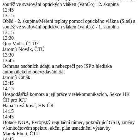
soutěž ve svařování optických vláken (VanCo) - 2. skupina
12:45
13:15
Oběd - 2. skupina/Měření teploty pomocí optického vlákna (Sitel) a
soutěž ve svařování optických vláken (VanCo) - 1. skupina
13:15
13:30
Quo Vadis, ČTÚ?
Jaromír Novák, ČTÚ
13:30
13:45
Ochrana osobních údajů a nebezpečí pro ISP z hlediska
automatického odevzdávání dat
Jaromír Čihák
13:45
14:15
Hospodásřká komora a její práce v telekomunikacích, Sekce HK
ČR pro ICT
Hana Továrková, HK ČR
14:15
14:45
Dotace NGA, Evropský regulační rámec, pokračující GSD, změny
v kmitočtovém spektru, akční plán usnadnění výstavby
Marek Ebert, ČTÚ
14:45