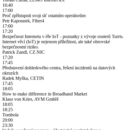
16:40
17:00
Proč zpřístupnit svoji síť ostatním operátorům
Petr Kapounek, Fiber4
17:00
17:20
Bezpečnost Internetu v éře IoT - poznatky z vývoje routerů Turris.
Internet věcí (IoT) je nejenom příležitost, ale také obrovské
bezpečnostní riziko.
Patrick Zandl, CZ.NIC
17:20
17:45
Představení dohledového centra, řešení incidentů na datových
okruzích
Radek Myška, CETIN
17:45
18:05
How to make difference in Broadband Market
Klaus von Kries, AVM GmbH
18:05
18:25
Tombola
20:00
23:30