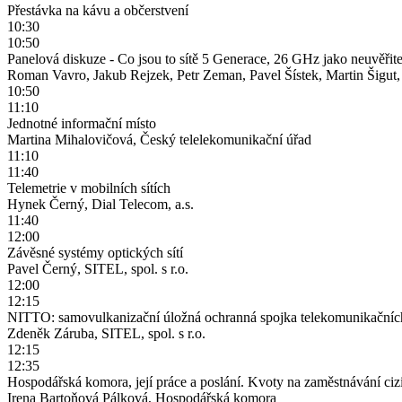
Přestávka na kávu a občerstvení
10:30
10:50
Panelová diskuze - Co jsou to sítě 5 Generace, 26 GHz jako neuvěřitel
Roman Vavro, Jakub Rejzek, Petr Zeman, Pavel Šístek, Martin Šigut, 
10:50
11:10
Jednotné informační místo
Martina Mihalovičová, Český telelekomunikační úřad
11:10
11:40
Telemetrie v mobilních sítích
Hynek Černý, Dial Telecom, a.s.
11:40
12:00
Závěsné systémy optických sítí
Pavel Černý, SITEL, spol. s r.o.
12:00
12:15
NITTO: samovulkanizační úložná ochranná spojka telekomunikačníc
Zdeněk Záruba, SITEL, spol. s r.o.
12:15
12:35
Hospodářská komora, její práce a poslání. Kvoty na zaměstnávání cizi
Irena Bartoňová Pálková, Hospodářská komora