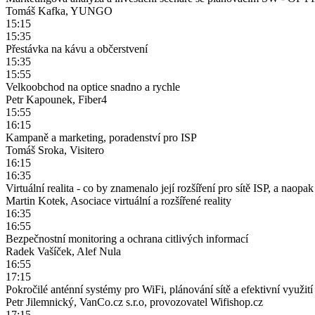
Tomáš Kafka, YUNGO
15:15
15:35
Přestávka na kávu a občerstvení
15:35
15:55
Velkoobchod na optice snadno a rychle
Petr Kapounek, Fiber4
15:55
16:15
Kampaně a marketing, poradenství pro ISP
Tomáš Sroka, Visitero
16:15
16:35
Virtuální realita - co by znamenalo její rozšíření pro sítě ISP, a naopak 
Martin Kotek, Asociace virtuální a rozšířené reality
16:35
16:55
Bezpečnostní monitoring a ochrana citlivých informací
Radek Vašíček, Alef Nula
16:55
17:15
Pokročilé anténní systémy pro WiFi, plánování sítě a efektivní využití
Petr Jilemnický, VanCo.cz s.r.o, provozovatel Wifishop.cz
17:15