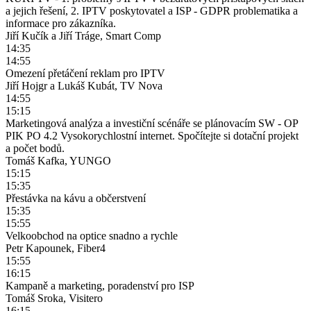
a jejich řešení, 2. IPTV poskytovatel a ISP - GDPR problematika a
informace pro zákazníka.
Jiří Kučík a Jiří Tráge, Smart Comp
14:35
14:55
Omezení přetáčení reklam pro IPTV
Jiří Hojgr a Lukáš Kubát, TV Nova
14:55
15:15
Marketingová analýza a investiční scénáře se plánovacím SW - OP
PIK PO 4.2 Vysokorychlostní internet. Spočítejte si dotační projekt
a počet bodů.
Tomáš Kafka, YUNGO
15:15
15:35
Přestávka na kávu a občerstvení
15:35
15:55
Velkoobchod na optice snadno a rychle
Petr Kapounek, Fiber4
15:55
16:15
Kampaně a marketing, poradenství pro ISP
Tomáš Sroka, Visitero
16:15