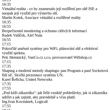
16:35
Virtuální realita - co by znamenalo její rozšíření pro sítě ISP, a
naopak její využití pro výstavbu sítí.
Martin Kotek, Asociace virtuální a rozšířené reality
16:35
16:55
Bezpečnostní monitoring a ochrana citlivých informací
Radek Vašíček, Alef Nula
16:55
17:15
Pokročilé anténní systémy pro WiFi, plánování sítě a efektivní
využití spektra.
Petr Jilemnický, VanCo.cz s.r.o, provozovatel Wifishop.cz
17:15
17:35
Shaping a moderní metody shapingu: pan Program a paní Socketová
řídí síť. Skvělá prezentace systému UN.
Karel Řeřicha, United Networks
17:35
17:55
„Pod kůži zákazníka“: jak řešit vzniklé pohledávky, jak si zákazníka
udržet a jak zajistit, aby pravidelně a včas platil.
Ing.Ivan Kocmánek, Logicall
17:55