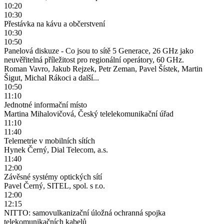
10:20
10:30
Přestávka na kávu a občerstvení
10:30
10:50
Panelová diskuze - Co jsou to sítě 5 Generace, 26 GHz jako
neuvěřitelná příležitost pro regionální operátory, 60 GHz.
Roman Vavro, Jakub Rejzek, Petr Zeman, Pavel Šístek, Martin
Šigut, Michal Rákoci a další...
10:50
11:10
Jednotné informační místo
Martina Mihalovičová, Český telelekomunikační úřad
11:10
11:40
Telemetrie v mobilních sítích
Hynek Černý, Dial Telecom, a.s.
11:40
12:00
Závěsné systémy optických sítí
Pavel Černý, SITEL, spol. s r.o.
12:00
12:15
NITTO: samovulkanizační úložná ochranná spojka
telekomunikačních kabelů