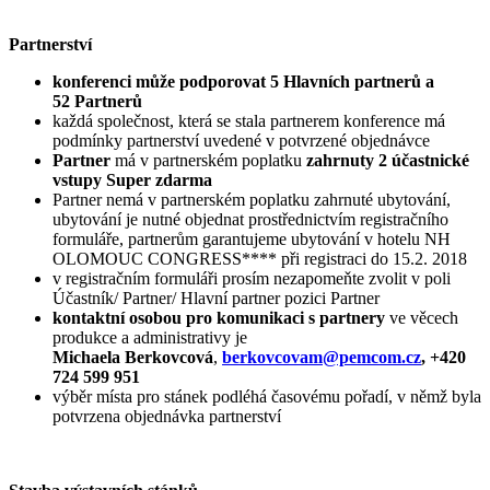
Partnerství
konferenci může podporovat 5 Hlavních partnerů a
52 Partnerů
každá společnost, která se stala partnerem konference má
podmínky partnerství uvedené v potvrzené objednávce
Partner
má v partnerském poplatku
zahrnuty 2 účastnické
vstupy Super zdarma
Partner nemá v partnerském poplatku zahrnuté ubytování,
ubytování je nutné objednat prostřednictvím registračního
formuláře, partnerům garantujeme ubytování v hotelu NH
OLOMOUC CONGRESS**** při registraci do 15.2. 2018
v registračním formuláři prosím nezapomeňte zvolit v poli
Účastník/ Partner/ Hlavní partner pozici Partner
kontaktní osobou pro komunikaci s partnery
ve věcech
produkce a administrativy je
Michaela Berkovcová
,
berkovcovam@pemcom.cz
, +420
724 599 951
výběr místa pro stánek podléhá časovému pořadí, v němž byla
potvrzena objednávka partnerství