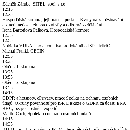
Zdeněk Záruba, SITEL, spol. s r.o.
12:15
12:35
Hospodářská komora, její práce a poslání. Kvoty na zaměstnávání
cizinců, nedostatek pracovní síly a odborné vzdělávání.
Irena Bartoňová Pálková, Hospodářská komora
12:35
12:55
Nabídka VULA jako alternativa pro lokálního ISP k MMO
Michal Frankl, CETIN
12:55
13:25
Oběd - 1. skupina
13:25
13:55
Oběd - 2. skupina
13:55
14:15
GDPR a hotspoty, ePrivacy, práce Spolku na ochranu osobních
údajů. Okruhy povinností pro ISP. Diskuze o GDPR za účasti ERA
BHC, bezpečnostních expertů.
Martin Cach, Spolek na ochranu osobních údajů
14:15
14:35
KUKI TV - 1. problémy s IPTV v bezdrátových přístupových sítích