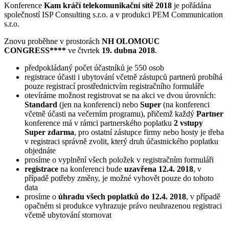
Konference
Kam kráčí telekomunikační sítě 2018
je pořádána
společností ISP Consulting s.r.o. a v produkci PEM Communication
s.r.o.
Znovu proběhne v prostorách
NH OLOMOUC
CONGRESS****
ve čtvrtek
19. dubna 2018
.
předpokládaný počet účastníků je 550 osob
registrace účasti i ubytování včetně zástupců partnerů probíhá
pouze registrací prostřednictvím registračního formuláře
otevíráme možnost registrovat se na akci ve dvou úrovních:
Standard
(jen na konferenci) nebo
Super
(na konferenci
včetně účasti na večerním programu), přičemž každý
Partner
konference má v rámci partnerského poplatku
2 vstupy
Super zdarma
, pro ostatní zástupce firmy nebo hosty je třeba
v registraci správně zvolit, který druh účastnického poplatku
objednáte
prosíme o vyplnění všech položek v registračním formuláři
registrace
na konferenci bude
uzavřena 12.4. 2018
, v
případě potřeby změny, je možné vyhovět pouze do tohoto
data
prosíme o
úhradu všech poplatků do 12.4. 2018
, v případě
opačném si produkce vyhrazuje právo neuhrazenou registraci
včetně ubytování stornovat