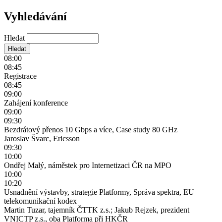
Vyhledávání
Hledat
08:00
08:45
Registrace
08:45
09:00
Zahájení konference
09:00
09:30
Bezdrátový přenos 10 Gbps a více, Case study 80 GHz
Jaroslav Švarc, Ericsson
09:30
10:00
Ondřej Malý, náměstek pro Internetizaci ČR na MPO
10:00
10:20
Usnadnění výstavby, strategie Platformy, Správa spektra, EU
telekomunikační kodex
Martin Tuzar, tajemník ČTTK z.s.; Jakub Rejzek, prezident
VNICTP z.s., oba Platforma při HKČR