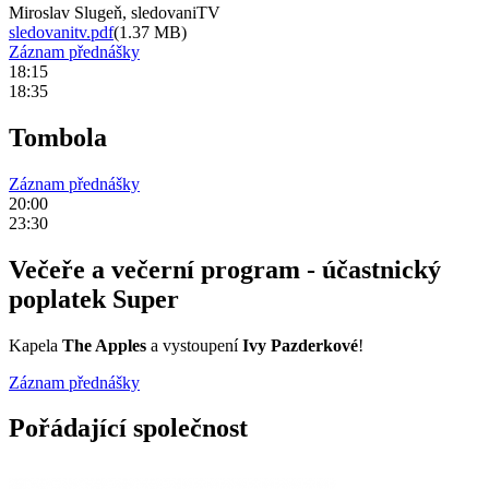
Miroslav Slugeň, sledovaniTV
sledovanitv.pdf
(1.37 MB)
Záznam přednášky
18:15
18:35
Tombola
Záznam přednášky
20:00
23:30
Večeře a večerní program - účastnický
poplatek Super
Kapela
The Apples
a vystoupení
Ivy Pazderkové
!
Záznam přednášky
Pořádající společnost