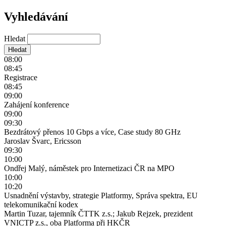
Vyhledávání
Hledat
08:00
08:45
Registrace
08:45
09:00
Zahájení konference
09:00
09:30
Bezdrátový přenos 10 Gbps a více, Case study 80 GHz
Jaroslav Švarc, Ericsson
09:30
10:00
Ondřej Malý, náměstek pro Internetizaci ČR na MPO
10:00
10:20
Usnadnění výstavby, strategie Platformy, Správa spektra, EU
telekomunikační kodex
Martin Tuzar, tajemník ČTTK z.s.; Jakub Rejzek, prezident
VNICTP z.s., oba Platforma při HKČR