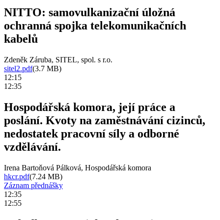
NITTO: samovulkanizační úložná
ochranná spojka telekomunikačních
kabelů
Zdeněk Záruba, SITEL, spol. s r.o.
sitel2.pdf
(3.7 MB)
12:15
12:35
Hospodářská komora, její práce a
poslání. Kvoty na zaměstnávání cizinců,
nedostatek pracovní síly a odborné
vzdělávání.
Irena Bartoňová Pálková, Hospodářská komora
hkcr.pdf
(7.24 MB)
Záznam přednášky
12:35
12:55