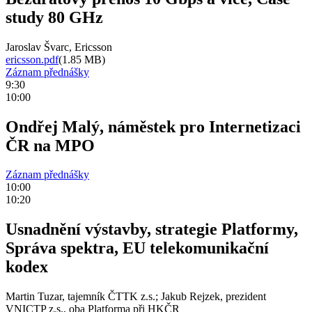
study 80 GHz
Jaroslav Švarc, Ericsson
ericsson.pdf
(1.85 MB)
Záznam přednášky
9:30
10:00
Ondřej Malý, náměstek pro Internetizaci
ČR na MPO
Záznam přednášky
10:00
10:20
Usnadnění výstavby, strategie Platformy,
Správa spektra, EU telekomunikační
kodex
Martin Tuzar, tajemník ČTTK z.s.; Jakub Rejzek, prezident
VNICTP z.s., oba Platforma při HKČR