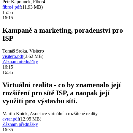
Petr Kapounek, Fiber4
fibre4.pdf
(11.93 MB)
15:55
16:15
Kampaně a marketing, poradenství pro
ISP
Tomáš Sroka, Visitero
visitero.pdf
(3.62 MB)
Záznam přednášky
16:15
16:35
Virtuální realita - co by znamenalo její
rozšíření pro sítě ISP, a naopak její
využití pro výstavbu sítí.
Martin Kotek, Asociace virtuální a rozšířené reality
avrar.pdf
(12.95 MB)
Záznam přednášky
16:35