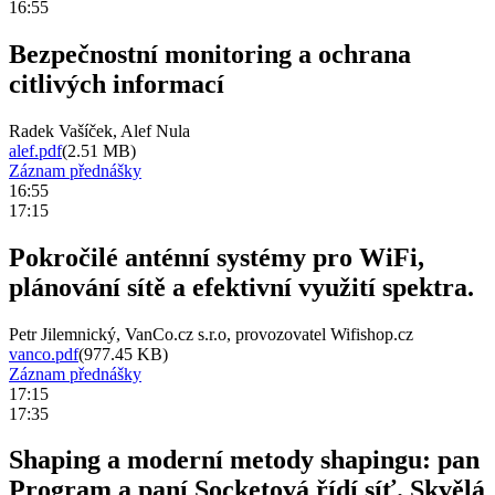
16:55
Bezpečnostní monitoring a ochrana
citlivých informací
Radek Vašíček, Alef Nula
alef.pdf
(2.51 MB)
Záznam přednášky
16:55
17:15
Pokročilé anténní systémy pro WiFi,
plánování sítě a efektivní využití spektra.
Petr Jilemnický, VanCo.cz s.r.o, provozovatel Wifishop.cz
vanco.pdf
(977.45 KB)
Záznam přednášky
17:15
17:35
Shaping a moderní metody shapingu: pan
Program a paní Socketová řídí síť. Skvělá