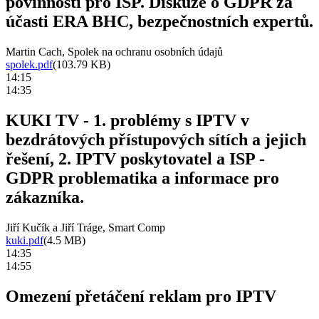
povinností pro ISP. Diskuze o GDPR za
účasti ERA BHC, bezpečnostních expertů.
Martin Cach, Spolek na ochranu osobních údajů
spolek.pdf
(103.79 KB)
14:15
14:35
KUKI TV - 1. problémy s IPTV v
bezdrátových přístupových sítích a jejich
řešení, 2. IPTV poskytovatel a ISP -
GDPR problematika a informace pro
zákazníka.
Jiří Kučík a Jiří Tráge, Smart Comp
kuki.pdf
(4.5 MB)
14:35
14:55
Omezení přetáčení reklam pro IPTV