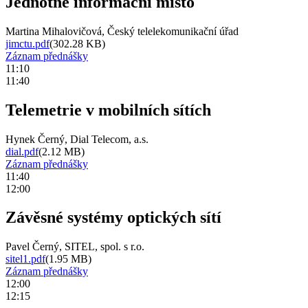
Jednotné informační místo
Martina Mihalovičová, Český telelekomunikační úřad
jimctu.pdf
(302.28 KB)
Záznam přednášky
11:10
11:40
Telemetrie v mobilních sítích
Hynek Černý, Dial Telecom, a.s.
dial.pdf
(2.12 MB)
Záznam přednášky
11:40
12:00
Závěsné systémy optických sítí
Pavel Černý, SITEL, spol. s r.o.
sitel1.pdf
(1.95 MB)
Záznam přednášky
12:00
12:15