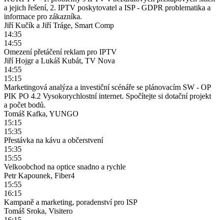
a jejich řešení, 2. IPTV poskytovatel a ISP - GDPR problematika a
informace pro zákazníka.
Jiří Kučík a Jiří Tráge, Smart Comp
14:35
14:55
Omezení přetáčení reklam pro IPTV
Jiří Hojgr a Lukáš Kubát, TV Nova
14:55
15:15
Marketingová analýza a investiční scénáře se plánovacím SW - OP
PIK PO 4.2 Vysokorychlostní internet. Spočítejte si dotační projekt
a počet bodů.
Tomáš Kafka, YUNGO
15:15
15:35
Přestávka na kávu a občerstvení
15:35
15:55
Velkoobchod na optice snadno a rychle
Petr Kapounek, Fiber4
15:55
16:15
Kampaně a marketing, poradenství pro ISP
Tomáš Sroka, Visitero
16:15