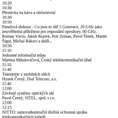
10:20
10:30
Přestávka na kávu a občerstvení
10:30
10:50
Panelová diskuze - Co jsou to sítě 5 Generace, 26 GHz jako
neuvěřitelná příležitost pro regionální operátory, 60 GHz.
Roman Vavro, Jakub Rejzek, Petr Zeman, Pavel Šístek, Martin
Šigut, Michal Rákoci a další...
10:50
11:10
Jednotné informační místo
Martina Mihalovičová, Český telelekomunikační úřad
11:10
11:40
Telemetrie v mobilních sítích
Hynek Černý, Dial Telecom, a.s.
11:40
12:00
Závěsné systémy optických sítí
Pavel Černý, SITEL, spol. s r.o.
12:00
12:15
NITTO: samovulkanizační úložná ochranná spojka
telekomunikačních kabelů