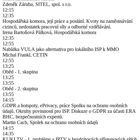
Zdeněk Záruba, SITEL, spol. s r.o.
12:15
12:35
Hospodářská komora, její práce a poslání. Kvoty na zaměstnávání
cizinců, nedostatek pracovní síly a odborné vzdělávání.
Irena Bartoňová Pálková, Hospodářská komora
12:35
12:55
Nabídka VULA jako alternativa pro lokálního ISP k MMO
Michal Frankl, CETIN
12:55
13:25
Oběd - 1. skupina
13:25
13:55
Oběd - 2. skupina
13:55
14:15
GDPR a hotspoty, ePrivacy, práce Spolku na ochranu osobních
údajů. Okruhy povinností pro ISP. Diskuze o GDPR za účasti ERA
BHC, bezpečnostních expertů.
Martin Cach, Spolek na ochranu osobních údajů
14:15
14:35
KUKI TV - 1. problémy s IPTV v bezdrátových přístupových sítích