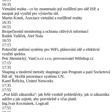
16:35
Virtuální realita - co by znamenalo její rozšíření pro sítě ISP, a
naopak její využití pro výstavbu sítí.
Martin Kotek, Asociace virtuální a rozšířené reality
16:35
16:55
Bezpečnostní monitoring a ochrana citlivých informací
Radek Vašíček, Alef Nula
16:55
17:15
Pokročilé anténní systémy pro WiFi, plánování sítě a efektivní
využití spektra.
Petr Jilemnický, VanCo.cz s.r.o, provozovatel Wifishop.cz
17:15
17:35
Shaping a moderní metody shapingu: pan Program a paní Socketová
řídí síť. Skvělá prezentace systému UN.
Karel Řeřicha, United Networks
17:35
17:55
„Pod kůži zákazníka“: jak řešit vzniklé pohledávky, jak si zákazníka
udržet a jak zajistit, aby pravidelně a včas platil.
Ing.Ivan Kocmánek, Logicall
17:55