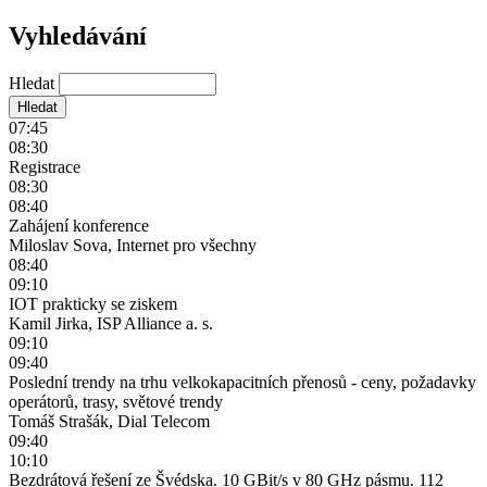
Vyhledávání
Hledat
07:45
08:30
Registrace
08:30
08:40
Zahájení konference
Miloslav Sova, Internet pro všechny
08:40
09:10
IOT prakticky se ziskem
Kamil Jirka, ISP Alliance a. s.
09:10
09:40
Poslední trendy na trhu velkokapacitních přenosů - ceny, požadavky
operátorů, trasy, světové trendy
Tomáš Strašák, Dial Telecom
09:40
10:10
Bezdrátová řešení ze Švédska. 10 GBit/s v 80 GHz pásmu. 112