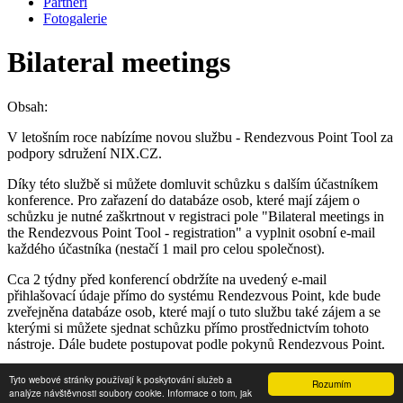
Partneři
Fotogalerie
Bilateral meetings
Obsah:
V letošním roce nabízíme novou službu - Rendezvous Point Tool za
podpory sdružení NIX.CZ.
Díky této službě si můžete domluvit schůzku s dalším účastníkem
konference. Pro zařazení do databáze osob, které mají zájem o
schůzku je nutné zaškrtnout v registraci pole "Bilateral meetings in
the Rendezvous Point Tool - registration" a vyplnit osobní e-mail
každého účastníka (nestačí 1 mail pro celou společnost).
Cca 2 týdny před konferencí obdržíte na uvedený e-mail
přihlašovací údaje přímo do systému Rendezvous Point, kde bude
zveřejněna databáze osob, které mají o tuto službu také zájem a se
kterými si můžete sjednat schůzku přímo prostřednictvím tohoto
nástroje. Dále budete postupovat podle pokynů Rendezvous Point.
Tyto webové stránky používají k poskytování služeb a
Rozumím
Copyright © 2024 -
Internet pro všechny
analýze návštěvnosti soubory cookie. Informace o tom, jak