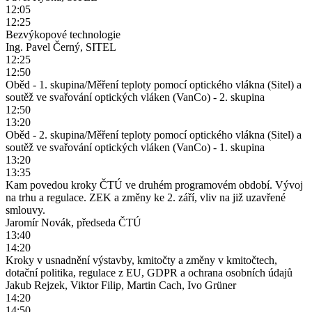
12:05
12:25
Bezvýkopové technologie
Ing. Pavel Černý, SITEL
12:25
12:50
Oběd - 1. skupina/Měření teploty pomocí optického vlákna (Sitel) a
soutěž ve svařování optických vláken (VanCo) - 2. skupina
12:50
13:20
Oběd - 2. skupina/Měření teploty pomocí optického vlákna (Sitel) a
soutěž ve svařování optických vláken (VanCo) - 1. skupina
13:20
13:35
Kam povedou kroky ČTÚ ve druhém programovém období. Vývoj
na trhu a regulace. ZEK a změny ke 2. září, vliv na již uzavřené
smlouvy.
Jaromír Novák, předseda ČTÚ
13:40
14:20
Kroky v usnadnění výstavby, kmitočty a změny v kmitočtech,
dotační politika, regulace z EU, GDPR a ochrana osobních údajů
Jakub Rejzek, Viktor Filip, Martin Cach, Ivo Grüner
14:20
14:50