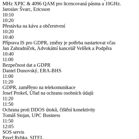
MHz XPIC & 4096 QAM pro licencovaná pásma a 10GHz.
Jaroslav Švarc, Ericsson
10:10
10:20
Přestávka na kávu a občerstvení
10:20
10:40
Příprava IS pro GDPR, změny je potřeba nastartovat včas
Jan Zahradníček, Advokátní kancelář Velíšek a Podpěra
10:40
11:00
Bezpečnost dat a GDPR
Daniel Dunovský, ERA-BHS
11:00
11:20
GDPR, zaměřeno na telekomunikace
Josef Prokeš, Úřad na ochranu osobních údajů
11:20
11:50
Ochrana proti DDOS útoků, čištění konektivity
Tomáš Stojan, UPC Business
11:50
12:05
SOS servis
Pavel Rybka, SITEL