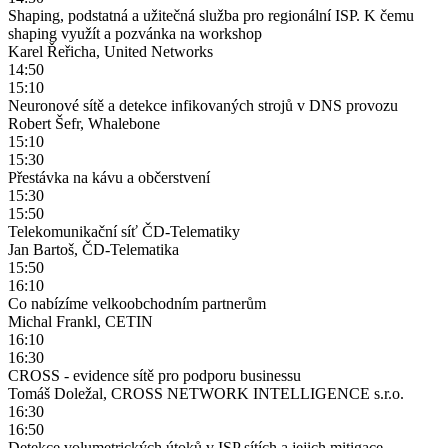
Shaping, podstatná a užitečná služba pro regionální ISP. K čemu
shaping využít a pozvánka na workshop
Karel Řeřicha, United Networks
14:50
15:10
Neuronové sítě a detekce infikovaných strojů v DNS provozu
Robert Šefr, Whalebone
15:10
15:30
Přestávka na kávu a občerstvení
15:30
15:50
Telekomunikační síť ČD-Telematiky
Jan Bartoš, ČD-Telematika
15:50
16:10
Co nabízíme velkoobchodním partnerům
Michal Frankl, CETIN
16:10
16:30
CROSS - evidence sítě pro podporu businessu
Tomáš Doležal, CROSS NETWORK INTELLIGENCE s.r.o.
16:30
16:50
Detekce volumetrických útoků v ISP sítích a jejich mitigace