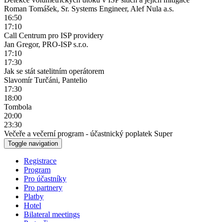
Roman Tomášek, Sr. Systems Engineer, Alef Nula a.s.
16:50
17:10
Call Centrum pro ISP providery
Jan Gregor, PRO-ISP s.r.o.
17:10
17:30
Jak se stát satelitním operátorem
Slavomír Turčáni, Pantelio
17:30
18:00
Tombola
20:00
23:30
Večeře a večerní program - účastnický poplatek Super
Toggle navigation
Registrace
Program
Pro účastníky
Pro partnery
Platby
Hotel
Bilateral meetings