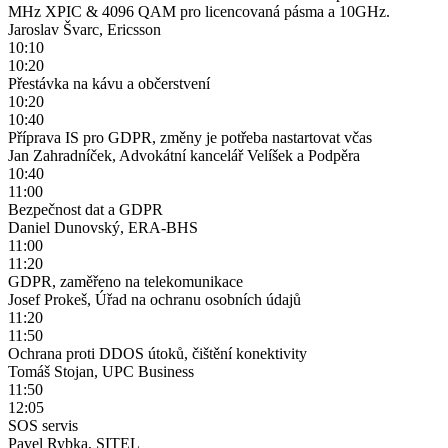
MHz XPIC & 4096 QAM pro licencovaná pásma a 10GHz.
Jaroslav Švarc, Ericsson
10:10
10:20
Přestávka na kávu a občerstvení
10:20
10:40
Příprava IS pro GDPR, změny je potřeba nastartovat včas
Jan Zahradníček, Advokátní kancelář Velíšek a Podpěra
10:40
11:00
Bezpečnost dat a GDPR
Daniel Dunovský, ERA-BHS
11:00
11:20
GDPR, zaměřeno na telekomunikace
Josef Prokeš, Úřad na ochranu osobních údajů
11:20
11:50
Ochrana proti DDOS útoků, čištění konektivity
Tomáš Stojan, UPC Business
11:50
12:05
SOS servis
Pavel Rybka, SITEL