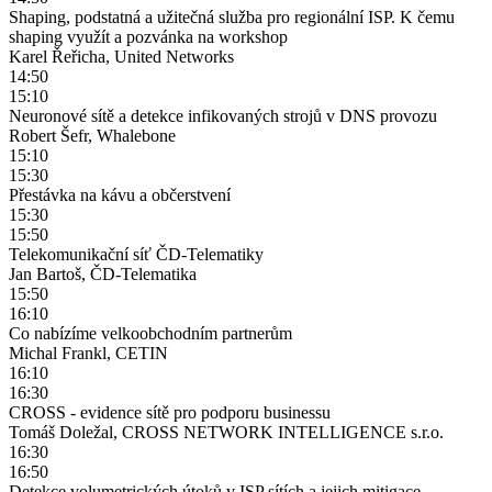
Shaping, podstatná a užitečná služba pro regionální ISP. K čemu
shaping využít a pozvánka na workshop
Karel Řeřicha, United Networks
14:50
15:10
Neuronové sítě a detekce infikovaných strojů v DNS provozu
Robert Šefr, Whalebone
15:10
15:30
Přestávka na kávu a občerstvení
15:30
15:50
Telekomunikační síť ČD-Telematiky
Jan Bartoš, ČD-Telematika
15:50
16:10
Co nabízíme velkoobchodním partnerům
Michal Frankl, CETIN
16:10
16:30
CROSS - evidence sítě pro podporu businessu
Tomáš Doležal, CROSS NETWORK INTELLIGENCE s.r.o.
16:30
16:50
Detekce volumetrických útoků v ISP sítích a jejich mitigace