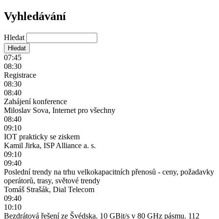
Vyhledávání
Hledat
07:45
08:30
Registrace
08:30
08:40
Zahájení konference
Miloslav Sova, Internet pro všechny
08:40
09:10
IOT prakticky se ziskem
Kamil Jirka, ISP Alliance a. s.
09:10
09:40
Poslední trendy na trhu velkokapacitních přenosů - ceny, požadavky
operátorů, trasy, světové trendy
Tomáš Strašák, Dial Telecom
09:40
10:10
Bezdrátová řešení ze Švédska. 10 GBit/s v 80 GHz pásmu. 112