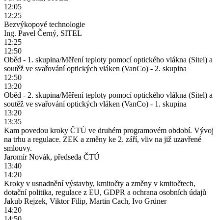
12:05
12:25
Bezvýkopové technologie
Ing. Pavel Černý, SITEL
12:25
12:50
Oběd - 1. skupina/Měření teploty pomocí optického vlákna (Sitel) a
soutěž ve svařování optických vláken (VanCo) - 2. skupina
12:50
13:20
Oběd - 2. skupina/Měření teploty pomocí optického vlákna (Sitel) a
soutěž ve svařování optických vláken (VanCo) - 1. skupina
13:20
13:35
Kam povedou kroky ČTÚ ve druhém programovém období. Vývoj
na trhu a regulace. ZEK a změny ke 2. září, vliv na již uzavřené
smlouvy.
Jaromír Novák, předseda ČTÚ
13:40
14:20
Kroky v usnadnění výstavby, kmitočty a změny v kmitočtech,
dotační politika, regulace z EU, GDPR a ochrana osobních údajů
Jakub Rejzek, Viktor Filip, Martin Cach, Ivo Grüner
14:20
14:50