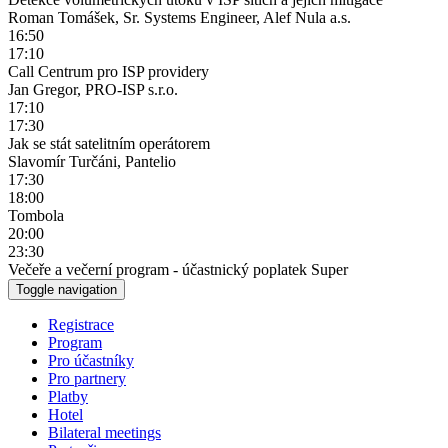
Roman Tomášek, Sr. Systems Engineer, Alef Nula a.s.
16:50
17:10
Call Centrum pro ISP providery
Jan Gregor, PRO-ISP s.r.o.
17:10
17:30
Jak se stát satelitním operátorem
Slavomír Turčáni, Pantelio
17:30
18:00
Tombola
20:00
23:30
Večeře a večerní program - účastnický poplatek Super
Toggle navigation
Registrace
Program
Pro účastníky
Pro partnery
Platby
Hotel
Bilateral meetings