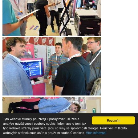
Tyto webové stránky používají k poskytování služeb a
Rozumím
analýze návštěvnosti soubory cookie. Informace o tom, jak
tyto webové stránky používáte, jsou sdíleny se společností Google. Používáním těchto
webových stránek souhlasíte s použitím souborů cookies.
Více informací