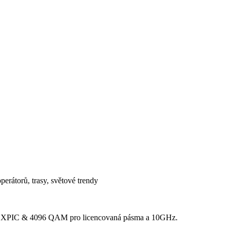
erátorů, trasy, světové trendy
Hz XPIC & 4096 QAM pro licencovaná pásma a 10GHz.