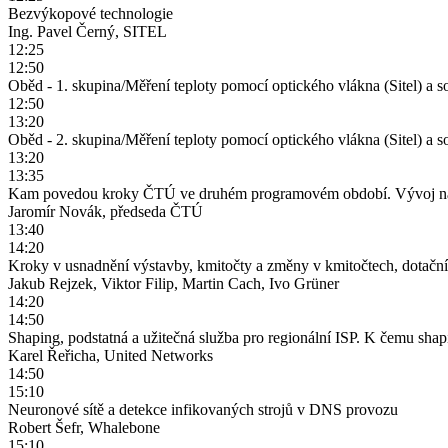
Bezvýkopové technologie
Ing. Pavel Černý, SITEL
12:25
12:50
Oběd - 1. skupina/Měření teploty pomocí optického vlákna (Sitel) a s
12:50
13:20
Oběd - 2. skupina/Měření teploty pomocí optického vlákna (Sitel) a s
13:20
13:35
Kam povedou kroky ČTÚ ve druhém programovém období. Vývoj na trh
Jaromír Novák, předseda ČTÚ
13:40
14:20
Kroky v usnadnění výstavby, kmitočty a změny v kmitočtech, dotační
Jakub Rejzek, Viktor Filip, Martin Cach, Ivo Grüner
14:20
14:50
Shaping, podstatná a užitečná služba pro regionální ISP. K čemu sh
Karel Řeřicha, United Networks
14:50
15:10
Neuronové sítě a detekce infikovaných strojů v DNS provozu
Robert Šefr, Whalebone
15:10