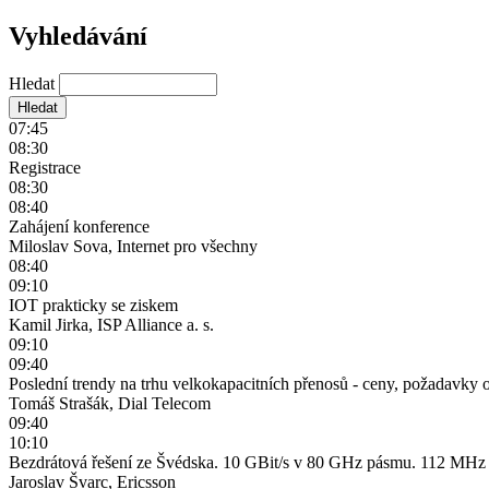
Vyhledávání
Hledat
07:45
08:30
Registrace
08:30
08:40
Zahájení konference
Miloslav Sova, Internet pro všechny
08:40
09:10
IOT prakticky se ziskem
Kamil Jirka, ISP Alliance a. s.
09:10
09:40
Poslední trendy na trhu velkokapacitních přenosů - ceny, požadavky op
Tomáš Strašák, Dial Telecom
09:40
10:10
Bezdrátová řešení ze Švédska. 10 GBit/s v 80 GHz pásmu. 112 M
Jaroslav Švarc, Ericsson