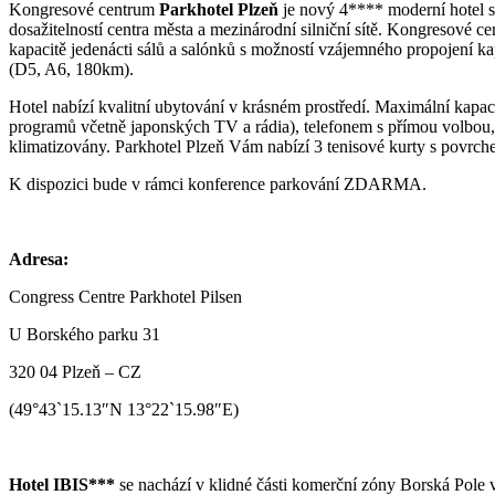
Kongresové centrum
Parkhotel Plzeň
je nový 4**** moderní hotel s
dosažitelností centra města a mezinárodní silniční sítě. Kongresové 
kapacitě jedenácti sálů a salónků s možností vzájemného propojení
(D5, A6, 180km).
Hotel nabízí kvalitní ubytování v krásném prostředí. Maximální kap
programů včetně japonských TV a rádia), telefonem s přímou volbou
klimatizovány. Parkhotel Plzeň Vám nabízí 3 tenisové kurty s povrche
K dispozici bude v rámci konference parkování ZDARMA.
Adresa:
Congress Centre Parkhotel Pilsen
U Borského parku 31
320 04 Plzeň – CZ
(49°43`15.13″N 13°22`15.98″E)
Hotel IBIS***
se nachází v klidné části komerční zóny Borská Pole 