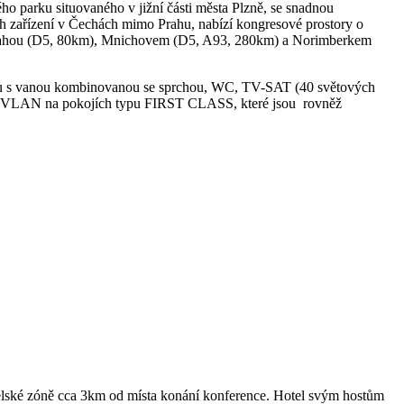
o parku situovaného v jižní části města Plzně, se snadnou
ých zařízení v Čechách mimo Prahu, nabízí kongresové prostory o
zi Prahou (D5, 80km), Mnichovem (D5, A93, 280km) a Norimberkem
elnou s vanou kombinovanou se sprchou, WC, TV-SAT (40 světových
jení VLAN na pokojích typu FIRST CLASS, které jsou rovněž
atelské zóně cca 3km od místa konání konference. Hotel svým hostům