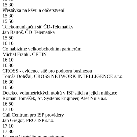
15:30
Přestávka na kávu a občerstvení
15:30
15:50
Telekomunikační síť ČD-Telematiky
Jan Bartoš, ČD-Telematika
15:50
16:10
Co nabízíme velkoobchodním partnerům
Michal Frankl, CETIN
16:10
16:30
CROSS - evidence sítě pro podporu businessu
Tomáš Doležal, CROSS NETWORK INTELLIGENCE s.r.o.
16:30
16:50
Detekce volumetrických útoků v ISP sítích a jejich mitigace
Roman Tomášek, Sr. Systems Engineer, Alef Nula a.s.
16:50
17:10
Call Centrum pro ISP providery
Jan Gregor, PRO-ISP s.r.o.
17:10
17:30
Jak se stát satelitním operátorem