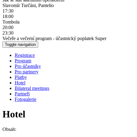
Slavomír Turčáni, Pantelio
17:30
18:00
Tombola
20:00
23:30
Večeře a večerní program - účastnický poplatek Super
Toggle navigation
Registrace
Program
Pro účastníky
Pro partnery
Platby
Hotel
Bilateral meetings
Partneři
Fotogalerie
Hotel
Obsah: