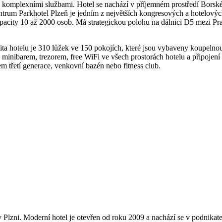
 komplexními službami. Hotel se nachází v příjemném prostředí Borskéh
centrum Parkhotel Plzeň je jedním z největších kongresových a hotelov
 kapacity 10 až 2000 osob. Má strategickou polohu na dálnici D5 me
acita hotelu je 310 lůžek ve 150 pokojích, které jsou vybaveny koup
, minibarem, trezorem, free WiFi ve všech prostorách hotelu a připo
m třetí generace, venkovní bazén nebo fitness club.
v Plzni. Moderní hotel je otevřen od roku 2009 a nachází se v podnik